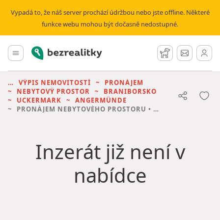
Vypadá to, že náš server prochází údržbou nebo jste offline. Některé
funkce webu mohou být dočasně nedostupné.
Bezrealitky
Hlavní menu
Hlídací pes
Zprávy
VÝPIS NEMOVITOSTÍ
PRONÁJEM
NEBYTOVÝ PROSTOR
BRANIBORSKO
UCKERMARK
ANGERMÜNDE
PRONÁJEM NEBYTOVÉHO PROSTORU
• 158 M² BEZ REALITKY
Inzerát již není v
nabídce