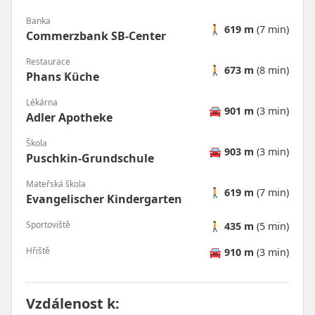
Banka
🚶
619 m
(7 min)
Commerzbank SB-Center
Restaurace
🚶
673 m
(8 min)
Phans Küche
Lékárna
🚘
901 m
(3 min)
Adler Apotheke
Škola
🚘
903 m
(3 min)
Puschkin-Grundschule
Mateřská škola
🚶
619 m
(7 min)
Evangelischer Kindergarten
Sportoviště
🚶
435 m
(5 min)
Hřiště
🚘
910 m
(3 min)
Vzdálenost k
: