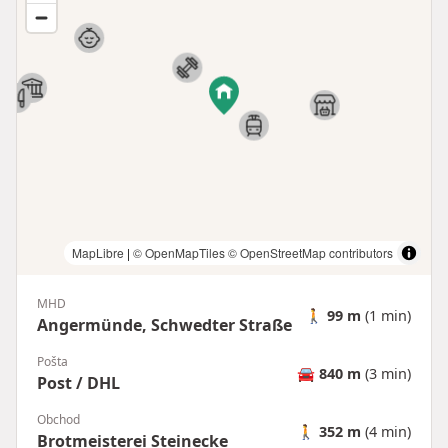
MapLibre
|
© OpenMapTiles
© OpenStreetMap contributors
MHD
🚶
99 m
(1 min)
Angermünde, Schwedter Straße
Pošta
🚘
840 m
(3 min)
Post / DHL
Obchod
🚶
352 m
(4 min)
Brotmeisterei Steinecke