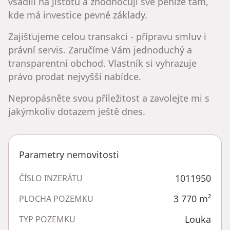
vsadili na jistotu a zhodnocují své peníze tam,
kde má investice pevné základy.
Zajišťujeme celou transakci - přípravu smluv i
právní servis. Zaručíme Vám jednoduchý a
transparentní obchod. Vlastník si vyhrazuje
právo prodat nejvyšší nabídce.
Nepropásněte svou příležitost a zavolejte mi s
jakýmkoliv dotazem ještě dnes.
Parametry nemovitosti
1011950
ČÍSLO INZERÁTU
3 770
m²
PLOCHA POZEMKU
Louka
TYP POZEMKU