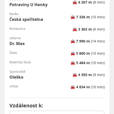
🚘
4 267 m
(8 min)
Potraviny U Hanky
Banka
🚘
7 336 m
(10 min)
Česká spořitelna
Restaurace
🚘
3 362 m
(6 min)
Lékárna
🚘
7 990 m
(14 min)
Dr. Max
Škola
🚘
5 800 m
(10 min)
Mateřská škola
🚘
5 484 m
(10 min)
Sportoviště
🚘
4 393 m
(9 min)
Oleško
Hřiště
🚘
4 834 m
(10 min)
Vzdálenost k
: