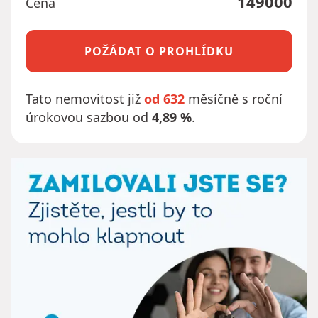
149000
Cena
POŽÁDAT O PROHLÍDKU
Tato nemovitost již
od 632
měsíčně s roční
úrokovou sazbou od
4,89 %
.