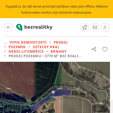
Vypadá to, že náš server prochází údržbou nebo jste offline. Některé
funkce webu mohou být dočasně nedostupné.
Bezrealitky
Hlavní menu
Hlídací pes
Zprávy
VÝPIS NEMOVITOSTÍ
PRODEJ
POZEMEK
ÚSTECKÝ KRAJ
OKRES LITOMĚŘICE
BRŇANY
PRODEJ POZEMKU
• 3770 M² BEZ REALITKY