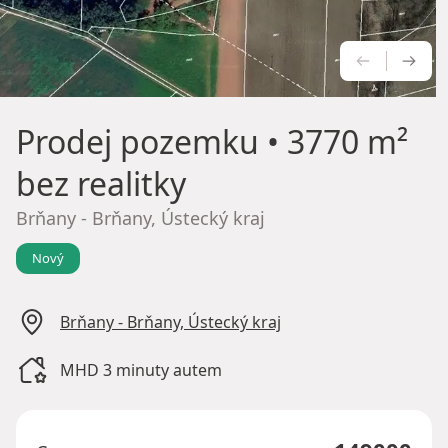
PŘEDCH
NÁS
Prodej pozemku
• 3770 m²
bez realitky
Brňany - Brňany, Ústecký kraj
Nový
Brňany - Brňany, Ústecký kraj
MHD 3 minuty autem