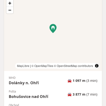
MapLibre
|
© OpenMapTiles
© OpenStreetMap contributors
MHD
🚘
1 097 m
(3 min)
Dolánky n. Ohří
Pošta
🚘
3 877 m
(7 min)
Bohušovice nad Ohří
Obchod