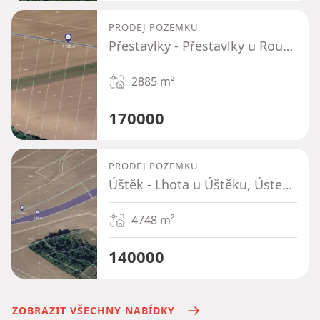
PRODEJ POZEMKU
Přestavlky - Přestavlky u Roudnice nad Labem, Ústecký kraj
2885
m²
170000
PRODEJ POZEMKU
Úštěk - Lhota u Úštěku, Ústecký kraj
4748
m²
140000
ZOBRAZIT VŠECHNY NABÍDKY