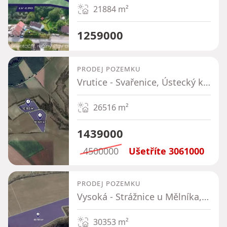
21884
m²
1259000
PRODEJ POZEMKU
Vrutice - Svařenice, Ústecký kraj
26516
m²
1439000
4500000
Ušetříte
3061000
PRODEJ POZEMKU
Vysoká - Strážnice u Mělníka, Středočeský kraj
30353
m²