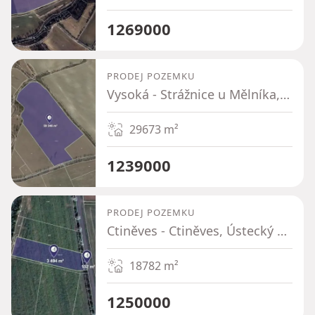
1269000
PRODEJ POZEMKU
Vysoká - Strážnice u Mělníka, Středočeský kraj
29673
m²
1239000
PRODEJ POZEMKU
Ctiněves - Ctiněves, Ústecký kraj
18782
m²
1250000