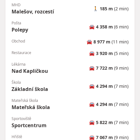
MHD
🚶
185 m
(2 min)
Malešov, rozcestí
Pošta
🚘
4 358 m
(6 min)
Polepy
Obchod
🚘
8 977 m
(11 min)
Restaurace
🚘
3 920 m
(5 min)
Lékárna
🚘
7 722 m
(9 min)
Nad Kapličkou
Škola
🚘
4 294 m
(7 min)
Základní škola
Mateřská škola
🚘
4 294 m
(7 min)
Mateřská škola
Sportoviště
🚘
5 822 m
(7 min)
Sportcentrum
Hřiště
🚘
7 067 m
(9 min)