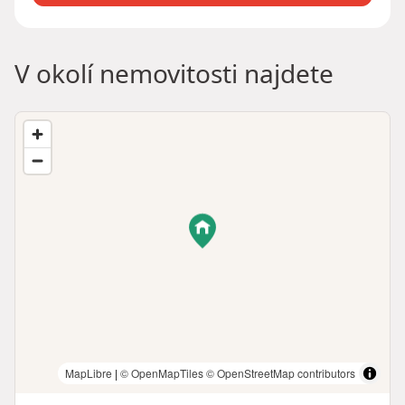
V okolí nemovitosti najdete
MapLibre
|
© OpenMapTiles
© OpenStreetMap contributors