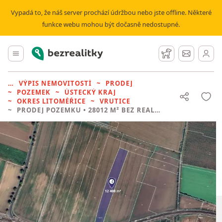
Vypadá to, že náš server prochází údržbou nebo jste offline. Některé
funkce webu mohou být dočasně nedostupné.
Bezrealitky
Hlavní menu
Hlídací pes
Zprávy
VÝPIS NEMOVITOSTÍ
PRODEJ
POZEMEK
ÚSTECKÝ KRAJ
OKRES LITOMĚŘICE
VRUTICE
PRODEJ POZEMKU
• 28012 M² BEZ REALITKY