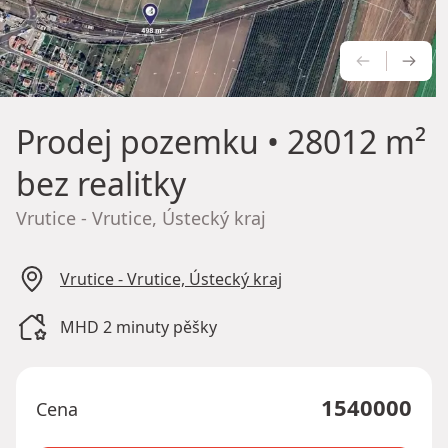
PŘEDCH
NÁS
Prodej pozemku
• 28012 m²
bez realitky
Vrutice - Vrutice, Ústecký kraj
Vrutice - Vrutice, Ústecký kraj
MHD 2 minuty pěšky
1540000
Cena