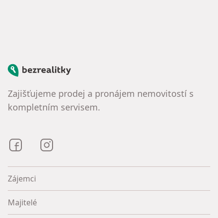
Bezrealitky
Zajišťujeme prodej a pronájem nemovitostí s
kompletním servisem.
Bezrealitky na Facebooku
Bezrealitky na Instagramu
Zájemci
Majitelé