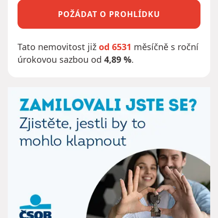
POŽÁDAT O PROHLÍDKU
Tato nemovitost již
od 6531
měsíčně s roční
úrokovou sazbou od
4,89 %
.