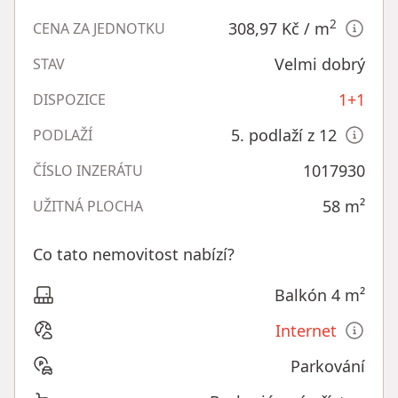
2
308,97 Kč
/ m
CENA ZA JEDNOTKU
Velmi dobrý
STAV
1+1
DISPOZICE
5. podlaží z 12
PODLAŽÍ
1017930
ČÍSLO INZERÁTU
58
m²
UŽITNÁ PLOCHA
Co tato nemovitost nabízí?
Balkón 4 m²
Internet
Parkování