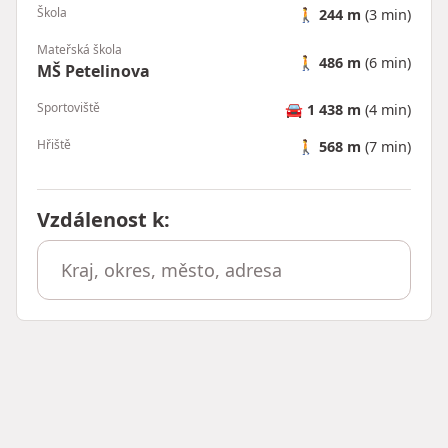
Škola
🚶
244 m
(3 min)
Mateřská škola
🚶
486 m
(6 min)
MŠ Petelinova
Sportoviště
🚘
1 438 m
(4 min)
Hřiště
🚶
568 m
(7 min)
Vzdálenost k
: