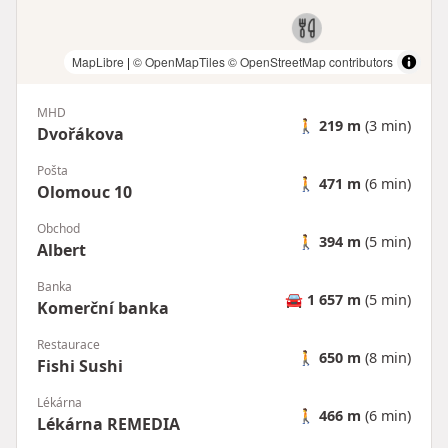
MapLibre
|
© OpenMapTiles
© OpenStreetMap contributors
MHD
🚶
219 m
(3 min)
Dvořákova
Pošta
🚶
471 m
(6 min)
Olomouc 10
Obchod
🚶
394 m
(5 min)
Albert
Banka
🚘
1 657 m
(5 min)
Komerční banka
Restaurace
🚶
650 m
(8 min)
Fishi Sushi
Lékárna
🚶
466 m
(6 min)
Lékárna REMEDIA