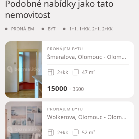
Podobné nabídky jako tato
nemovitost
PRONÁJEM
BYT
1+1
,
1+KK
,
2+1
,
2+KK
PRONÁJEM BYTU
Šmeralova, Olomouc - Olomouc-město, Olomoucký kraj
2+kk
47 m²
15000
+ 3500
PRONÁJEM BYTU
Wolkerova, Olomouc - Olomouc-město, Olomoucký kraj
2+kk
52 m²