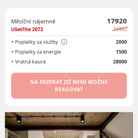
17920
Měsíční nájemné
Ušetříte
2072
19992
+ Poplatky za služby
2000
+ Poplatky za energie
1500
+ Vratná kauce
28000
NA INZERÁT JIŽ NENÍ MOŽNÉ
REAGOVAT