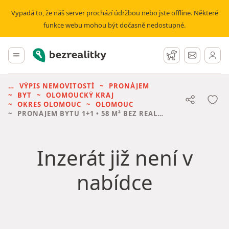
Vypadá to, že náš server prochází údržbou nebo jste offline. Některé
funkce webu mohou být dočasně nedostupné.
Bezrealitky
Hlavní menu
Hlídací pes
Zprávy
VÝPIS NEMOVITOSTÍ
PRONÁJEM
BYT
OLOMOUCKÝ KRAJ
OKRES OLOMOUC
OLOMOUC
PRONÁJEM BYTU
1+1 • 58 M² BEZ REALITKY
Inzerát již není v
nabídce