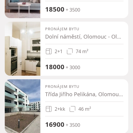
18500
+ 3500
PRONÁJEM BYTU
Dolní náměstí, Olomouc - Olomouc-město, Olomoucký kraj
2+1
74 m²
18000
+ 3000
PRONÁJEM BYTU
Třída Jiřího Pelikána, Olomouc - Nová Ulice, Olomoucký kraj
2+kk
46 m²
16900
+ 3500