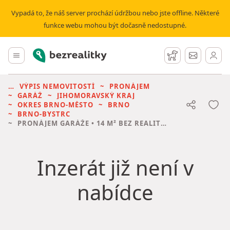
Vypadá to, že náš server prochází údržbou nebo jste offline. Některé
funkce webu mohou být dočasně nedostupné.
Bezrealitky
Hlavní menu
Hlídací pes
Zprávy
VÝPIS NEMOVITOSTÍ
PRONÁJEM
GARÁŽ
JIHOMORAVSKÝ KRAJ
OKRES BRNO-MĚSTO
BRNO
BRNO-BYSTRC
PRONÁJEM GARÁŽE
• 14 M² BEZ REALITKY
Inzerát již není v
nabídce