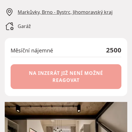
Markůvky, Brno - Bystrc, Jihomoravský kraj
Garáž
2500
Měsíční nájemné
NA INZERÁT JIŽ NENÍ MOŽNÉ
REAGOVAT