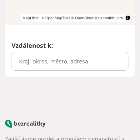
MapLibre
|
© OpenMapTiles
© OpenStreetMap contributors
Vzdálenost k
:
Bezrealitky
Zajišťujeme prodej a pronájem nemovitostí s