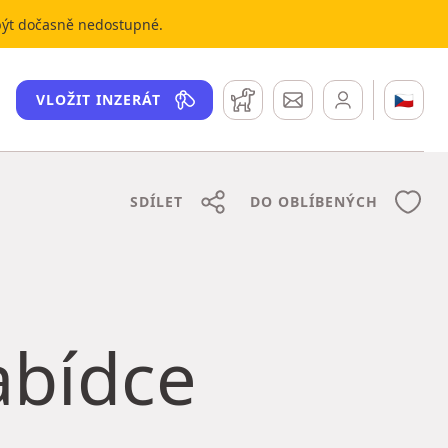
 být dočasně nedostupné.
Hlídací pes
Zprávy
🇨🇿
VLOŽIT INZERÁT
SDÍLET
DO OBLÍBENÝCH
nabídce