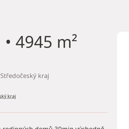
u
• 4945 m²
Středočeský kraj
ký kraj
u rodinných domů 30min východně