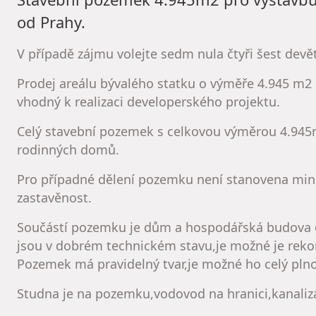
od Prahy.
V případě zájmu volejte sedm nula čtyři šest devě
Prodej areálu bývalého statku o výměře 4.945 m2
vhodný k realizaci developerského projektu.
Celý stavební pozemek s celkovou výměrou 4.945
rodinných domů.
Pro případné dělení pozemku není stanovena min
zastavěnost.
Součástí pozemku je dům a hospodářská budova o
jsou v dobrém technickém stavu,je možné je reko
Pozemek má pravidelný tvar,je možné ho celý pln
Studna je na pozemku,vodovod na hranici,kanaliz