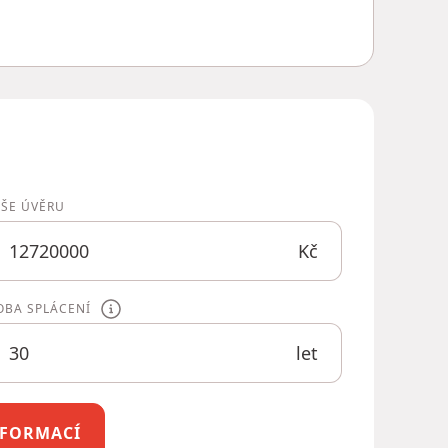
ÝŠE ÚVĚRU
Kč
OBA SPLÁCENÍ
let
INFORMACÍ