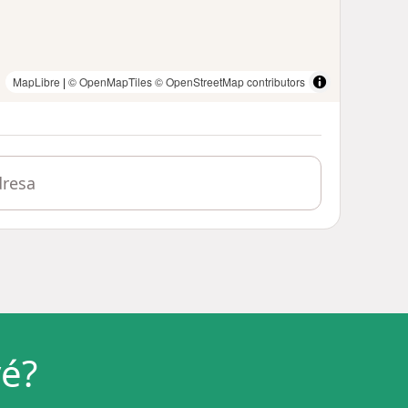
MapLibre
|
© OpenMapTiles
© OpenStreetMap contributors
vé?