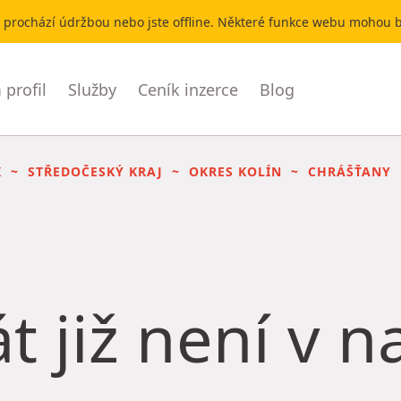
r prochází údržbou nebo jste offline. Některé funkce webu mohou
profil
Služby
Ceník inzerce
Blog
K
STŘEDOČESKÝ KRAJ
OKRES KOLÍN
CHRÁŠŤANY
t již není v 