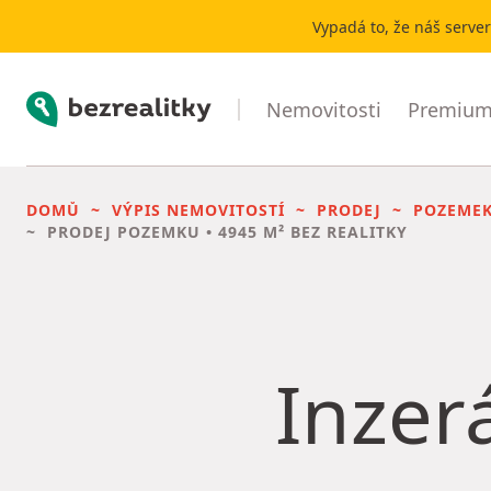
Vypadá to, že náš serve
Bezrealitky
Nemovitosti
Premium 
DOMŮ
VÝPIS NEMOVITOSTÍ
PRODEJ
POZEME
PRODEJ POZEMKU
• 4945 M² BEZ REALITKY
Inzerá