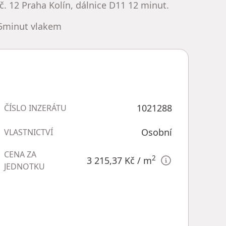
č. 12 Praha Kolín, dálnice D11 12 minut.
5minut vlakem
1021288
ČÍSLO INZERÁTU
Osobní
VLASTNICTVÍ
CENA ZA
2
3 215,37 Kč
/ m
JEDNOTKU