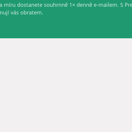
 na míru dostanete souhrnně 1× denně e-mailem. S P
rmují vás obratem.