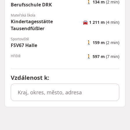
🚶
134 m
(2 min)
Berufsschule DRK
Mateřská škola
Kindertagesstätte
🚘
1 211 m
(4 min)
Tausendfüßler
Sportoviště
🚶
159 m
(2 min)
FSV67 Halle
Hřiště
🚶
597 m
(7 min)
Vzdálenost k
: