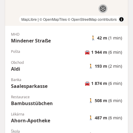
MapLibre
|
© OpenMapTiles
© OpenStreetMap contributors
MHD
🚶
42 m
(1 min)
Mindener Straße
Pošta
🚘
1 944 m
(6 min)
Obchod
🚶
193 m
(2 min)
Aldi
Banka
🚘
1 874 m
(6 min)
Saalesparkasse
Restaurace
🚶
508 m
(6 min)
Bambusstübchen
Lékárna
🚶
487 m
(6 min)
Ahorn-Apotheke
Škola