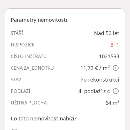
Parametry nemovitosti
Nad 50 let
STÁŘÍ
3+1
DISPOZICE
1021593
ČÍSLO INZERÁTU
2
11,72 €
/ m
CENA ZA JEDNOTKU
Po rekonstrukci
STAV
4. podlaží z 4
PODLAŽÍ
64
m²
UŽITNÁ PLOCHA
Co tato nemovitost nabízí?