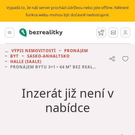
Vypadá to, že náš server prochází údržbou nebo jste offline. Některé
funkce webu mohou být dočasně nedostupné.
Bezrealitky
Hlavní menu
Hlídací pes
Zprávy
VÝPIS NEMOVITOSTÍ
PRONÁJEM
BYT
SASKO-ANHALTSKO
HALLE (SAALE)
PRONÁJEM BYTU
3+1 • 64 M² BEZ REALITKY
Inzerát již není v
nabídce