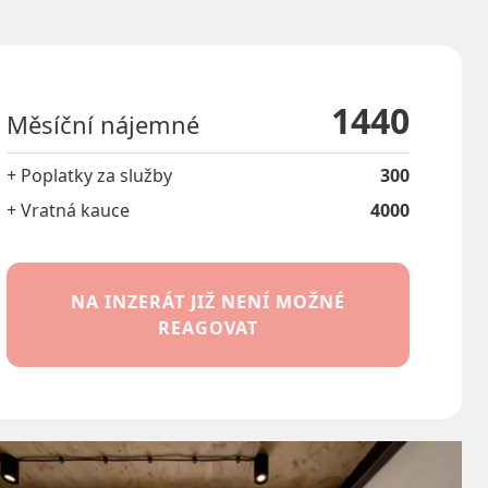
1440
Měsíční nájemné
+ Poplatky za služby
300
+ Vratná kauce
4000
NA INZERÁT JIŽ NENÍ MOŽNÉ
REAGOVAT