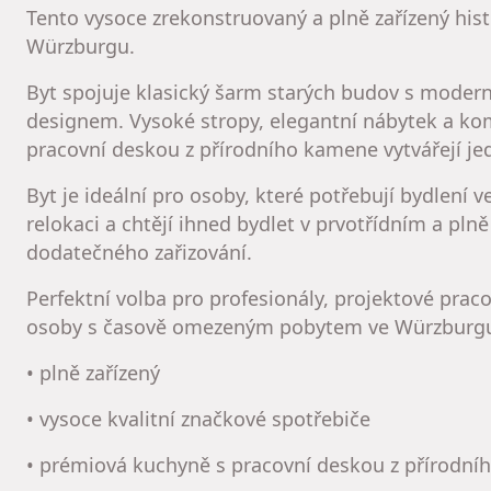
Tento vysoce zrekonstruovaný a plně zařízený histo
Würzburgu.
Byt spojuje klasický šarm starých budov s modern
designem. Vysoké stropy, elegantní nábytek a k
pracovní deskou z přírodního kamene vytvářejí j
Byt je ideální pro osoby, které potřebují bydlení 
relokaci a chtějí ihned bydlet v prvotřídním a pl
dodatečného zařizování.
Perfektní volba pro profesionály, projektové pra
osoby s časově omezeným pobytem ve Würzburg
• plně zařízený
• vysoce kvalitní značkové spotřebiče
• prémiová kuchyně s pracovní deskou z přírodn