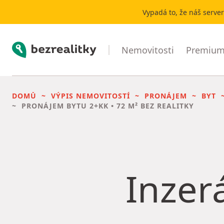
Vypadá to, že náš serve
Bezrealitky
Nemovitosti
Premium 
DOMŮ
VÝPIS NEMOVITOSTÍ
PRONÁJEM
BYT
PRONÁJEM BYTU
2+KK • 72 M² BEZ REALITKY
Inzerá