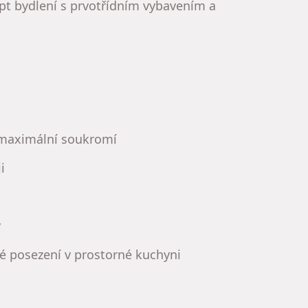
pt bydlení s prvotřídním vybavením a
 maximální soukromí
i
y
čné posezení v prostorné kuchyni