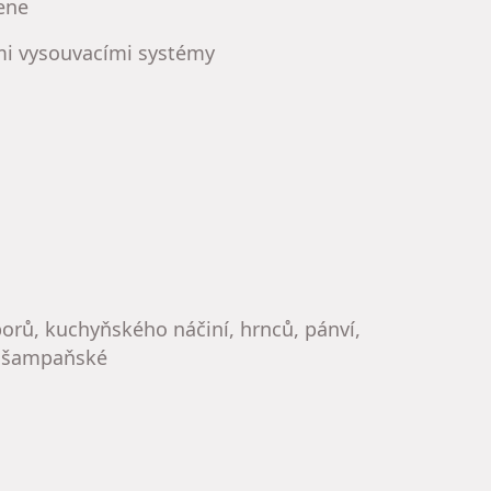
ene
ími vysouvacími systémy
borů, kuchyňského náčiní, hrnců, pánví,
na šampaňské