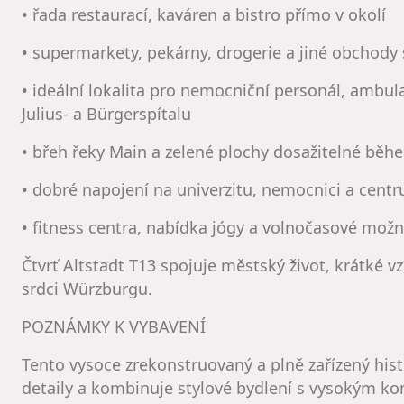
• řada restaurací, kaváren a bistro přímo v okolí
• supermarkety, pekárny, drogerie a jiné obchod
• ideální lokalita pro nemocniční personál, ambula
Julius- a Bürgerspítalu
• břeh řeky Main a zelené plochy dosažitelné běh
• dobré napojení na univerzitu, nemocnici a cen
• fitness centra, nabídka jógy a volnočasové možno
Čtvrť Altstadt T13 spojuje městský život, krátké v
srdci Würzburgu.
POZNÁMKY K VYBAVENÍ
Tento vysoce zrekonstruovaný a plně zařízený hist
detaily a kombinuje stylové bydlení s vysokým ko