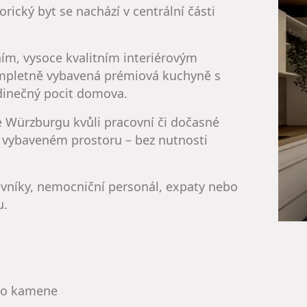
rický byt se nachází v centrální části
ím, vysoce kvalitním interiérovým
ompletně vybavená prémiová kuchyně s
edinečný pocit domova.
ve Würzburgu kvůli pracovní či dočasné
ně vybaveném prostoru – bez nutnosti
covníky, nemocniční personál, expaty nebo
u.
ího kamene