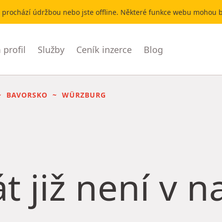
r prochází údržbou nebo jste offline. Některé funkce webu mohou
profil
Služby
Ceník inzerce
Blog
BAVORSKO
WÜRZBURG
t již není v 