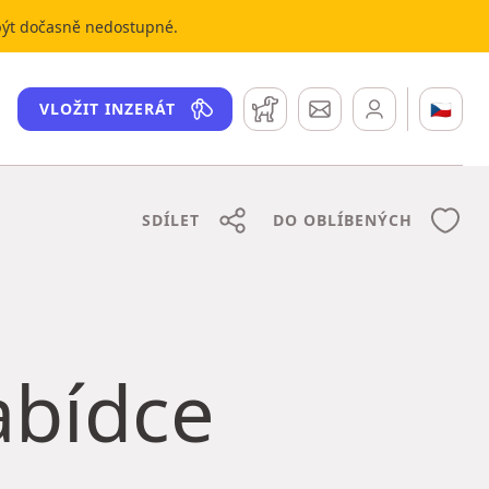
 být dočasně nedostupné.
Hlídací pes
Zprávy
🇨🇿
VLOŽIT INZERÁT
SDÍLET
DO OBLÍBENÝCH
nabídce