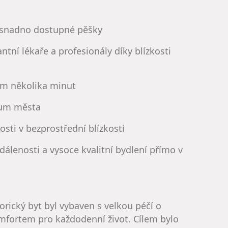
y snadno dostupné pěšky
ntní lékaře a profesionály díky blízkosti
em několika minut
trum města
sti v bezprostřední blízkosti
zdálenosti a vysoce kvalitní bydlení přímo v
orický byt byl vybaven s velkou péčí o
mfortem pro každodenní život. Cílem bylo