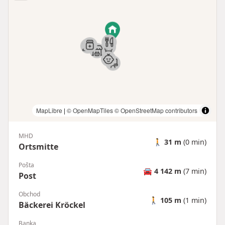
MapLibre
|
© OpenMapTiles
© OpenStreetMap contributors
MHD
🚶
31 m
(0 min)
Ortsmitte
Pošta
🚘
4 142 m
(7 min)
Post
Obchod
🚶
105 m
(1 min)
Bäckerei Kröckel
Banka