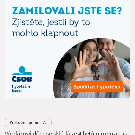
Přeloženo pomocí AI
Vícefázový dům se skládá ze 4 bytů o rozloze cca