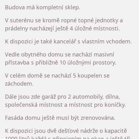
Budova má kompletní sklep.
V suterénu se kromě ropné topné jednotky a
prádelny nacházejí ještě 4 úložné místnosti.
K dispozici je také kancelář s vlastním vchodem.
Vedle obytného domu se nachází masivní
přístavba s přibližně 10 úložnými prostory.
V celém domě se nachází 5 koupelen se
záchodem.
Dále jsou zde garáž pro 2 automobily, dílna,
společenská místnost a místnost pro koníčky.
Fasáda domu ještě musí být zrenovována.
K dispozici jsou dvě dešťové nádrže o kapacitě
1000 litrů každá s připojením na okap a ještě tři