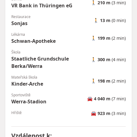
🚶
210 m
(3 min)
VR Bank in Thüringen eG
Restaurace
🚶
13 m
(0 min)
Sonjas
Lékárna
🚶
199 m
(2 min)
Schwan-Apotheke
Škola
Staatliche Grundschule
🚶
300 m
(4 min)
Berka/Werra
Mateřská škola
🚶
198 m
(2 min)
Kinder-Arche
Sportoviště
🚘
4 040 m
(7 min)
Werra-Stadion
Hřiště
🚘
923 m
(3 min)
Vzdálenost k
: