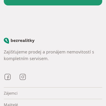
Bezrealitky
Zajišťujeme prodej a pronájem nemovitostí s
kompletním servisem.
Bezrealitky na Facebooku
Bezrealitky na Instagramu
Zájemci
Majitelé