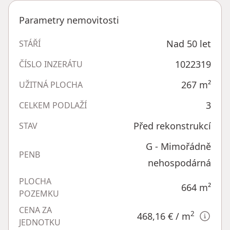
Parametry nemovitosti
Nad 50 let
STÁŘÍ
1022319
ČÍSLO INZERÁTU
267
m²
UŽITNÁ PLOCHA
3
CELKEM PODLAŽÍ
Před rekonstrukcí
STAV
G - Mimořádně
PENB
nehospodárná
PLOCHA
664
m²
POZEMKU
CENA ZA
2
468,16 €
/ m
JEDNOTKU