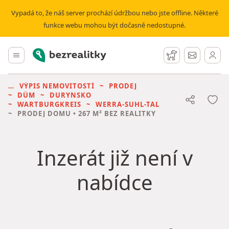
Vypadá to, že náš server prochází údržbou nebo jste offline. Některé
funkce webu mohou být dočasně nedostupné.
Bezrealitky
Hlavní menu
Hlídací pes
Zprávy
VÝPIS NEMOVITOSTÍ
PRODEJ
DŮM
DURYNSKO
WARTBURGKREIS
WERRA-SUHL-TAL
PRODEJ DOMU
• 267 M² BEZ REALITKY
Inzerát již není v
nabídce