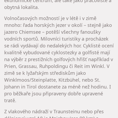
ekonomické centrum, ale také jako pracoviště a
obytná lokalita.
Volnočasových možností je v létě i v zimě
mnoho: řada horských jezer v okolí – stejně jako
jazero Chiemsee – potěší všechny fanoušky
vodních sportů. Milovníci turistiky a procházek
se rádi vydávají do nedalekých hor. Cyklisté ocení
kvalitně vybudované cyklostezky a golfisté mají
na výběr z prestižních golfových hřišť například v
Prien, Grassau, Ruhpoldingu či Reit im Winkl. V
zimě se k lyžařským střediskům jako
Winklmoos/Steinplatte, Kitzbühel, nebo St.
Johann in Tirol dostanete za méně než hodinu. I
pro běžkaře jsou připraveny dobře upravené
tratě.
Z vlakového nádraží v Traunsteinu nebo přes