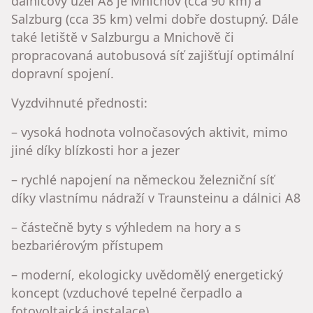
dálnicový uzel A8 je Mnichov (cca 90 km) a
Salzburg (cca 35 km) velmi dobře dostupný. Dále
také letiště v Salzburgu a Mnichově či
propracovaná autobusová síť zajišťují optimální
dopravní spojení.
Vyzdvihnuté přednosti:
– vysoká hodnota volnočasových aktivit, mimo
jiné díky blízkosti hor a jezer
– rychlé napojení na německou železniční síť
díky vlastnímu nádraží v Traunsteinu a dálnici A8
– částečně byty s výhledem na hory a s
bezbariérovým přístupem
– moderní, ekologicky uvědomělý energetický
koncept (vzduchové tepelné čerpadlo a
fotovoltaická instalace)