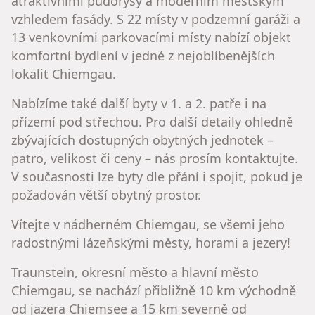
atraktivními půdorysy a moderním městským
vzhledem fasády. S 22 místy v podzemní garáži a
13 venkovními parkovacími místy nabízí objekt
komfortní bydlení v jedné z nejoblíbenějších
lokalit Chiemgau.
Nabízíme také další byty v 1. a 2. patře i na
přízemí pod střechou. Pro další detaily ohledně
zbývajících dostupných obytných jednotek –
patro, velikost či ceny – nás prosím kontaktujte.
V současnosti lze byty dle přání i spojit, pokud je
požadován větší obytný prostor.
Vítejte v nádherném Chiemgau, se všemi jeho
radostnými lázeňskými městy, horami a jezery!
Traunstein, okresní město a hlavní město
Chiemgau, se nachází přibližně 10 km východně
od jazera Chiemsee a 15 km severně od