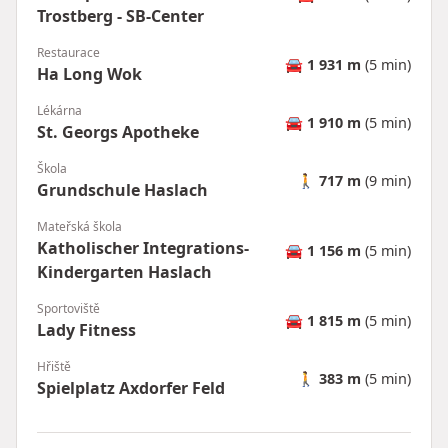
Trostberg - SB-Center
Restaurace
🚘
1 931 m
(5 min)
Ha Long Wok
Lékárna
🚘
1 910 m
(5 min)
St. Georgs Apotheke
Škola
🚶
717 m
(9 min)
Grundschule Haslach
Mateřská škola
Katholischer Integrations-
🚘
1 156 m
(5 min)
Kindergarten Haslach
Sportoviště
🚘
1 815 m
(5 min)
Lady Fitness
Hřiště
🚶
383 m
(5 min)
Spielplatz Axdorfer Feld