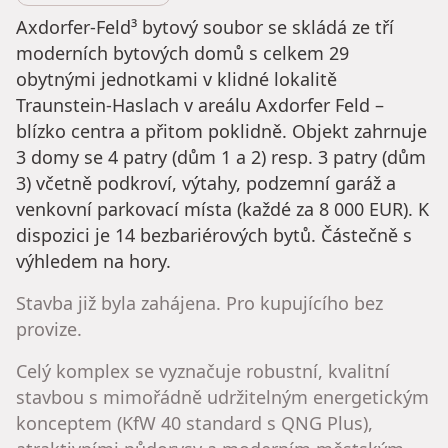
Axdorfer-Feld³ bytový soubor se skládá ze tří
moderních bytových domů s celkem 29
obytnými jednotkami v klidné lokalitě
Traunstein-Haslach v areálu Axdorfer Feld –
blízko centra a přitom poklidně. Objekt zahrnuje
3 domy se 4 patry (dům 1 a 2) resp. 3 patry (dům
3) včetně podkroví, výtahy, podzemní garáž a
venkovní parkovací místa (každé za 8 000 EUR). K
dispozici je 14 bezbariérových bytů. Částečně s
výhledem na hory.
Stavba již byla zahájena. Pro kupujícího bez
provize.
Celý komplex se vyznačuje robustní, kvalitní
stavbou s mimořádně udržitelným energetickým
konceptem (KfW 40 standard s QNG Plus),