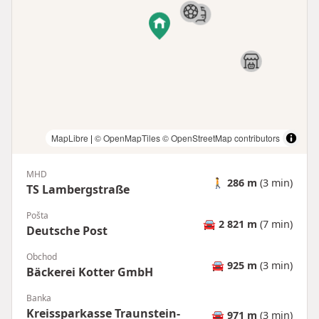
MapLibre
|
© OpenMapTiles
© OpenStreetMap contributors
MHD
🚶
286 m
(3 min)
TS Lambergstraße
Pošta
🚘
2 821 m
(7 min)
Deutsche Post
Obchod
🚘
925 m
(3 min)
Bäckerei Kotter GmbH
Banka
Kreissparkasse Traunstein-
🚘
971 m
(3 min)