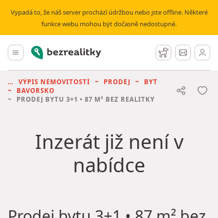
Vypadá to, že náš server prochází údržbou nebo jste offline. Některé
funkce webu mohou být dočasně nedostupné.
Bezrealitky
Hlavní menu
Hlídací pes
Zprávy
VÝPIS NEMOVITOSTÍ
PRODEJ
BYT
BAVORSKO
PRODEJ BYTU
3+1 • 87 M² BEZ REALITKY
Inzerát již není v
nabídce
Prodej bytu
3+1 • 87 m² bez