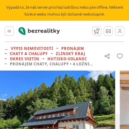
Vypadá to, že náš server prochází údržbou nebo jste offline. Některé
funkce webu mohou být dočasně nedostupné.
Bezrealitky
Hlavní menu
Hlídací pes
Zprávy
VÝPIS NEMOVITOSTÍ
PRONÁJEM
CHATY A CHALUPY
ZLÍNSKÝ KRAJ
OKRES VSETÍN
HUTISKO-SOLANEC
PRONÁJEM CHATY, CHALUPY
• 4 LOŽNICE BEZ REALITKY