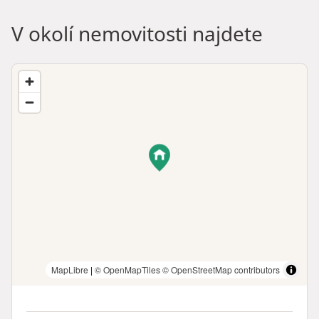
V okolí nemovitosti najdete
MapLibre
|
© OpenMapTiles
© OpenStreetMap contributors