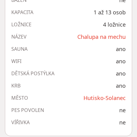
ne
BAZÉN
1 až 13 osob
KAPACITA
4 ložnice
LOŽNICE
Chalupa na mechu
NÁZEV
ano
SAUNA
ano
WIFI
ano
DĚTSKÁ POSTÝLKA
ano
KRB
Hutisko-Solanec
MĚSTO
ne
PES POVOLEN
ne
VÍŘIVKA