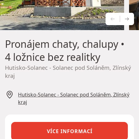
PŘEDCH
NÁS
Pronájem chaty, chalupy
•
4 ložnice bez realitky
Hutisko-Solanec - Solanec pod Soláněm, Zlínský
kraj
Hutisko-Solanec - Solanec pod Soláněm, Zlínský
kraj
VÍCE INFORMACÍ