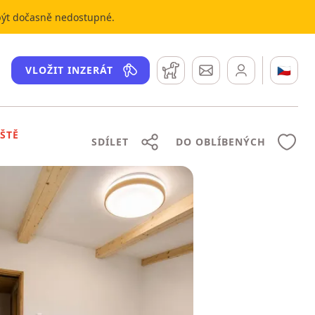
 být dočasně nedostupné.
Hlídací pes
Zprávy
🇨🇿
VLOŽIT INZERÁT
ŠTĚ
SDÍLET
DO OBLÍBENÝCH