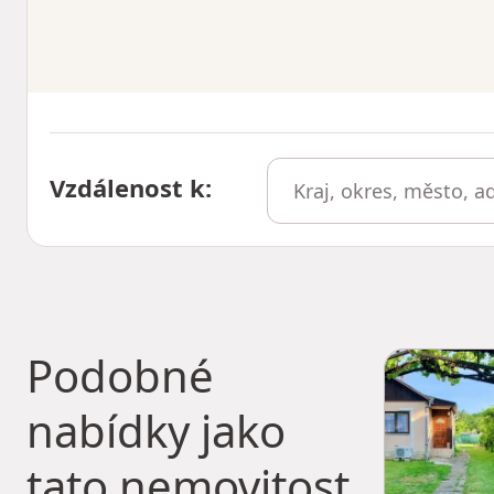
Vzdálenost k
:
Podobné
nabídky jako
tato nemovitost