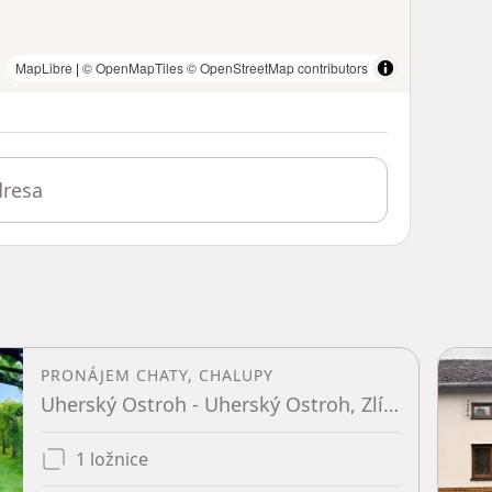
MapLibre
|
© OpenMapTiles
© OpenStreetMap contributors
PRONÁJEM CHATY, CHALUPY
Uherský Ostroh - Uherský Ostroh, Zlínský kraj
1 ložnice