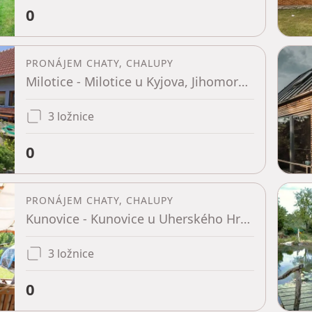
0
PRONÁJEM CHATY, CHALUPY
Milotice - Milotice u Kyjova, Jihomoravský kraj
3 ložnice
0
PRONÁJEM CHATY, CHALUPY
Kunovice - Kunovice u Uherského Hradiště, Zlínský kraj
3 ložnice
0