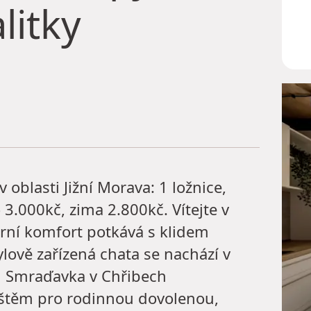
litky
oblasti Jižní Morava: 1 ložnice,
 3.000kč, zima 2.800kč. Vítejte v
rní komfort potkává s klidem
lově zařízená chata se nachází v
i Smraďavka v Chřibech
ištěm pro rodinnou dovolenou,