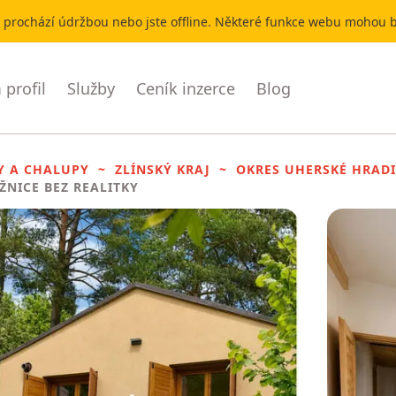
r prochází údržbou nebo jste offline. Některé funkce webu mohou
profil
Služby
Ceník inzerce
Blog
Y A CHALUPY
ZLÍNSKÝ KRAJ
OKRES UHERSKÉ HRADI
OŽNICE BEZ REALITKY