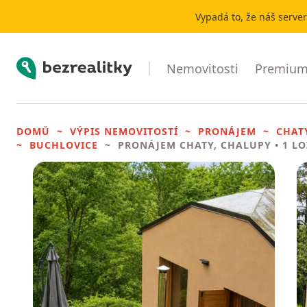
Vypadá to, že náš serve
Bezrealitky
Nemovitosti
Premium 
DOMŮ
VÝPIS NEMOVITOSTÍ
PRONÁJEM
CHAT
BUCHLOVICE
PRONÁJEM CHATY, CHALUPY
• 1 L