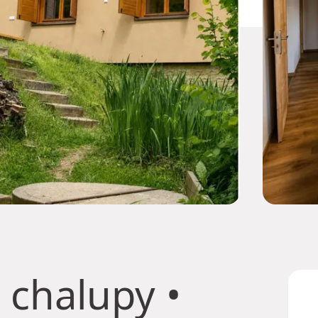
 chalupy
•