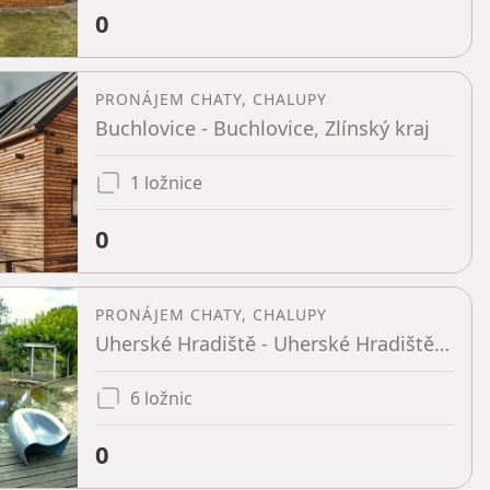
0
PRONÁJEM CHATY, CHALUPY
Buchlovice - Buchlovice, Zlínský kraj
1 ložnice
0
PRONÁJEM CHATY, CHALUPY
Uherské Hradiště - Uherské Hradiště, Zlínský kraj
6 ložnic
0