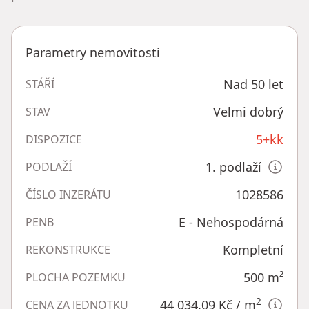
Parametry nemovitosti
Nad 50 let
STÁŘÍ
Velmi dobrý
STAV
5+kk
DISPOZICE
1. podlaží
PODLAŽÍ
1028586
ČÍSLO INZERÁTU
E - Nehospodárná
PENB
Kompletní
REKONSTRUKCE
500
m²
PLOCHA POZEMKU
2
44 034,09 Kč
/ m
CENA ZA JEDNOTKU