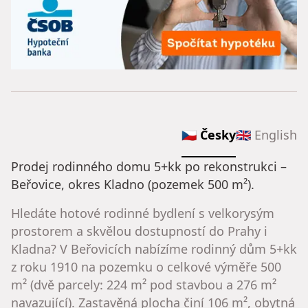
🇨🇿 Česky
🇬🇧 English
Prodej rodinného domu 5+kk po rekonstrukci –
Beřovice, okres Kladno (pozemek 500 m²).
Hledáte hotové rodinné bydlení s velkorysým
prostorem a skvělou dostupností do Prahy i
Kladna? V Beřovicích nabízíme rodinný dům 5+kk
z roku 1910 na pozemku o celkové výměře 500
m² (dvě parcely: 224 m² pod stavbou a 276 m²
navazující). Zastavěná plocha činí 106 m², obytná