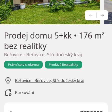
PŘEDCH
NÁS
Prodej domu
5+kk • 176 m²
bez realitky
Beřovice - Beřovice, Středočeský kraj
Právní servis zdarma
Prodává Bezrealitky
Beřovice - Beřovice, Středočeský kraj
Parkování