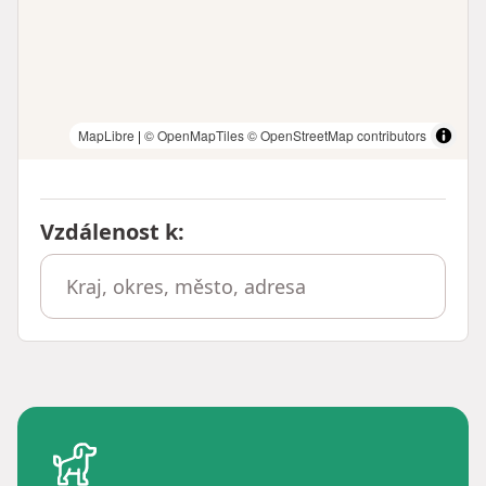
MapLibre
|
© OpenMapTiles
© OpenStreetMap contributors
Vzdálenost k
: