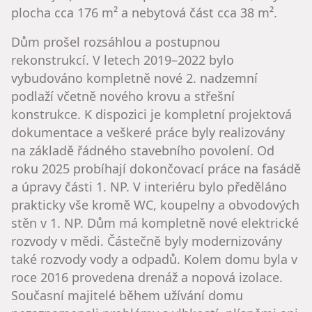
plocha cca 176 m² a nebytová část cca 38 m².
Dům prošel rozsáhlou a postupnou
rekonstrukcí. V letech 2019–2022 bylo
vybudováno kompletně nové 2. nadzemní
podlaží včetně nového krovu a střešní
konstrukce. K dispozici je kompletní projektová
dokumentace a veškeré práce byly realizovány
na základě řádného stavebního povolení. Od
roku 2025 probíhají dokončovací práce na fasádě
a úpravy části 1. NP. V interiéru bylo předěláno
prakticky vše kromě WC, koupelny a obvodových
stěn v 1. NP. Dům má kompletně nové elektrické
rozvody v mědi. Částečně byly modernizovány
také rozvody vody a odpadů. Kolem domu byla v
roce 2016 provedena drenáž a nopová izolace.
Současní majitelé během užívání domu