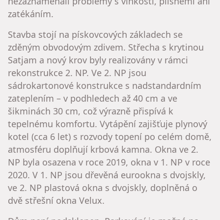
nezaznamenali problémy s vlhkostí, plísněmi ani
zatékáním.
Stavba stojí na pískovcových základech se
zděným obvodovým zdivem. Střecha s krytinou
Satjam a nový krov byly realizovány v rámci
rekonstrukce 2. NP. Ve 2. NP jsou
sádrokartonové konstrukce s nadstandardním
zateplením – v podhledech až 40 cm a ve
šikminách 30 cm, což výrazně přispívá k
tepelnému komfortu. Vytápění zajišťuje plynový
kotel (cca 6 let) s rozvody topení po celém domě,
atmosféru doplňují krbová kamna. Okna ve 2.
NP byla osazena v roce 2019, okna v 1. NP v roce
2020. V 1. NP jsou dřevěná eurookna s dvojskly,
ve 2. NP plastová okna s dvojskly, doplněná o
dvě střešní okna Velux.