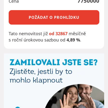
7750000
Cena
POŽÁDAT O PROHLÍDKU
Tato nemovitost již
od 32867
měsíčně
s roční úrokovou sazbou od
4,89 %
.