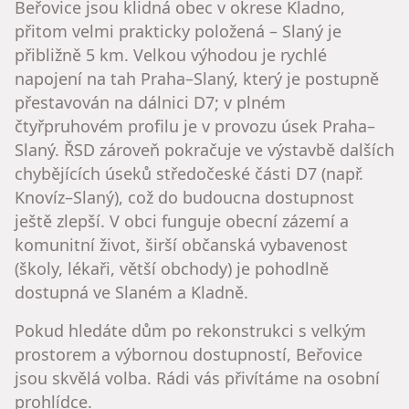
Beřovice jsou klidná obec v okrese Kladno,
přitom velmi prakticky položená – Slaný je
přibližně 5 km. Velkou výhodou je rychlé
napojení na tah Praha–Slaný, který je postupně
přestavován na dálnici D7; v plném
čtyřpruhovém profilu je v provozu úsek Praha–
Slaný. ŘSD zároveň pokračuje ve výstavbě dalších
chybějících úseků středočeské části D7 (např.
Knovíz–Slaný), což do budoucna dostupnost
ještě zlepší. V obci funguje obecní zázemí a
komunitní život, širší občanská vybavenost
(školy, lékaři, větší obchody) je pohodlně
dostupná ve Slaném a Kladně.
Pokud hledáte dům po rekonstrukci s velkým
prostorem a výbornou dostupností, Beřovice
jsou skvělá volba. Rádi vás přivítáme na osobní
prohlídce.