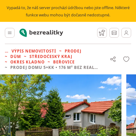
Vypadá to, že náš server prochází údržbou nebo jste offline. Některé
funkce webu mohou být dočasně nedostupné.
Bezrealitky
Hlavní menu
Hlídací pes
Zprávy
VÝPIS NEMOVITOSTÍ
PRODEJ
DŮM
STŘEDOČESKÝ KRAJ
OKRES KLADNO
BEŘOVICE
PRODEJ DOMU
5+KK • 176 M² BEZ REALITKY