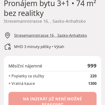
Pronájem bytu
3+1 • 74 m²
bez realitky
Stresemannstrasse 16, , Sasko-Anhaltsko
Stresemannstrasse 16, , Sasko-Anhaltsko
MHD 3 minuty pěšky • Výtah
999
Měsíční nájemné
+ Poplatky za služby
220
+ Vratná kauce
1300
NA INZERÁT JIŽ NENÍ MOŽNÉ
REAGOVAT