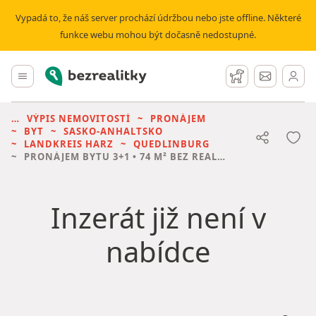
Vypadá to, že náš server prochází údržbou nebo jste offline. Některé
funkce webu mohou být dočasně nedostupné.
Bezrealitky
Hlavní menu
Hlídací pes
Zprávy
VÝPIS NEMOVITOSTÍ
PRONÁJEM
BYT
SASKO-ANHALTSKO
LANDKREIS HARZ
QUEDLINBURG
PRONÁJEM BYTU
3+1 • 74 M² BEZ REALITKY
Inzerát již není v
nabídce