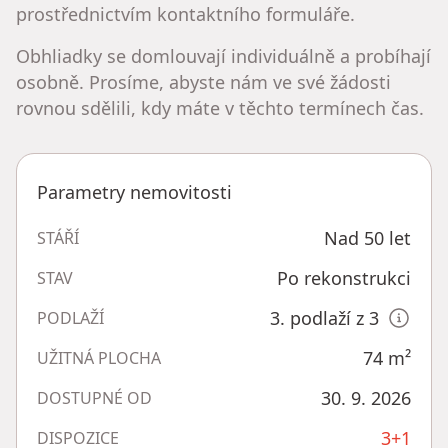
prostřednictvím kontaktního formuláře.
Obhliadky se domlouvají individuálně a probíhají
osobně. Prosíme, abyste nám ve své žádosti
rovnou sdělili, kdy máte v těchto termínech čas.
Parametry nemovitosti
Nad 50 let
STÁŘÍ
Po rekonstrukci
STAV
3. podlaží z 3
PODLAŽÍ
74
m²
UŽITNÁ PLOCHA
30. 9. 2026
DOSTUPNÉ OD
3+1
DISPOZICE