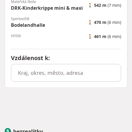
Mateřská škola
🚶
542 m
(7 min)
DRK-Kinderkrippe mini & maxi
Sportoviště
🚶
470 m
(6 min)
Bodelandhalle
Hřiště
🚶
461 m
(6 min)
Vzdálenost k
:
Bezrealitky