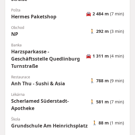
Pošta
🚘
2 484 m
(7 min)
Hermes Paketshop
Obchod
🚶
292 m
(3 min)
NP
Banka
Harzsparkasse -
🚘
1 311 m
(4 min)
Geschäftsstelle Quedlinburg
Turnstraße
Restaurace
🚶
788 m
(9 min)
Anh Thu - Sushi & Asia
Lékárna
Scherlamed Süderstadt-
🚶
581 m
(7 min)
Apotheke
Škola
🚶
88 m
(1 min)
Grundschule Am Heinrichsplatz