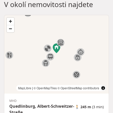
V okolí nemovitosti najdete
MapLibre
|
© OpenMapTiles
© OpenStreetMap contributors
MHD
Quedlinburg, Albert-Schweitzer-
🚶
245 m
(3 min)
Straße