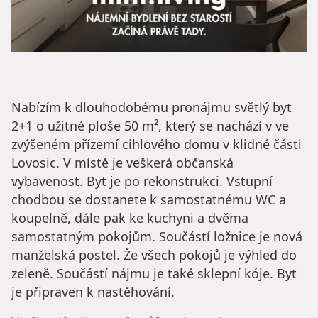
Nabízím k dlouhodobému pronájmu světlý byt
2+1 o užitné ploše 50 m², který se nachází v ve
zvýšeném přízemí cihlového domu v klidné části
Lovosic. V místě je veškerá občanská
vybavenost. Byt je po rekonstrukci. Vstupní
chodbou se dostanete k samostatnému WC a
koupelně, dále pak ke kuchyni a dvěma
samostatným pokojům. Součástí ložnice je nová
manželská postel. Že všech pokojů je výhled do
zeleně. Součástí nájmu je také sklepní kóje. Byt
je připraven k nastěhování.