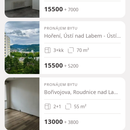
15500
+ 7000
PRONÁJEM BYTU
Hoření, Ústí nad Labem - Ústí nad Labem, Ústecký kraj
3+kk
70 m²
15500
+ 5200
PRONÁJEM BYTU
Bořivojova, Roudnice nad Labem - Roudnice nad Labem, Ústecký kraj
2+1
55 m²
13000
+ 3800