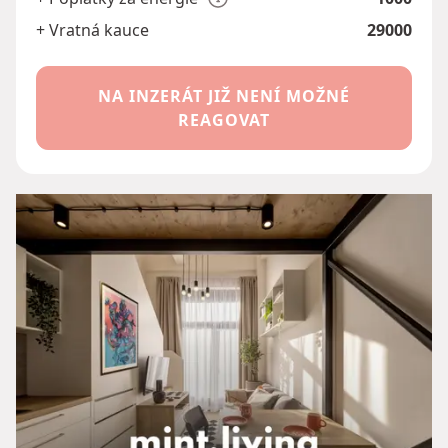
+ Vratná kauce
29000
NA INZERÁT JIŽ NENÍ MOŽNÉ
REAGOVAT