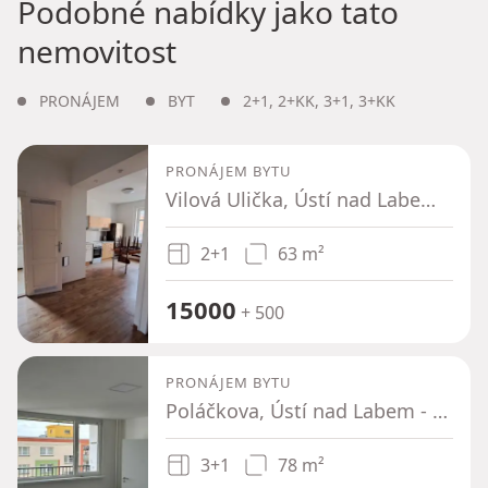
Podobné nabídky jako tato
nemovitost
PRONÁJEM
BYT
2+1
,
2+KK
,
3+1
,
3+KK
PRONÁJEM BYTU
Vilová Ulička, Ústí nad Labem - Klíše, Ústecký kraj
2+1
63 m²
15000
+ 500
PRONÁJEM BYTU
Poláčkova, Ústí nad Labem - Dobětice, Ústecký kraj
3+1
78 m²