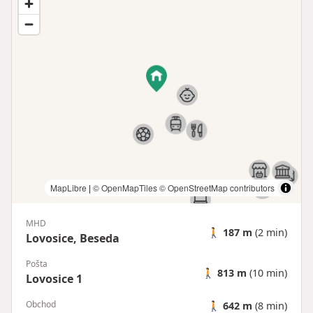
MapLibre
|
© OpenMapTiles
© OpenStreetMap contributors
MHD
🚶
187 m
(2 min)
Lovosice, Beseda
Pošta
🚶
813 m
(10 min)
Lovosice 1
Obchod
🚶
642 m
(8 min)