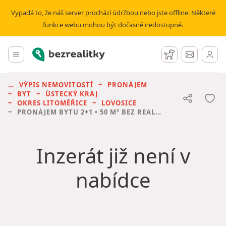
Vypadá to, že náš server prochází údržbou nebo jste offline. Některé
funkce webu mohou být dočasně nedostupné.
Bezrealitky
Hlavní menu
Hlídací pes
Zprávy
VÝPIS NEMOVITOSTÍ
PRONÁJEM
BYT
ÚSTECKÝ KRAJ
OKRES LITOMĚŘICE
LOVOSICE
PRONÁJEM BYTU
2+1 • 50 M² BEZ REALITKY
Inzerát již není v
nabídce