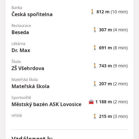
Banka
🚶
812 m
(10 min)
Česká spořitelna
Restaurace
🚶
307 m
(4 min)
Beseda
Lékárna
🚶
691 m
(8 min)
Dr. Max
Škola
🚶
743 m
(9 min)
ZŠ Všehrdova
Mateřská škola
🚶
207 m
(2 min)
Mateřská škola
Sportoviště
🚘
1 188 m
(2 min)
Městský bazén ASK Lovosice
Hřiště
🚶
215 m
(3 min)
Vzdálenost k
: