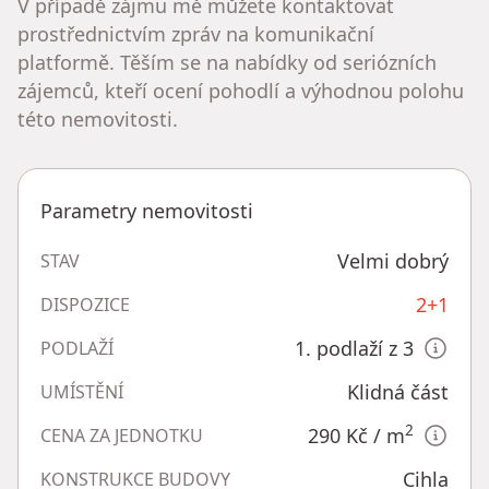
V případě zájmu mě můžete kontaktovat
prostřednictvím zpráv na komunikační
platformě. Těším se na nabídky od seriózních
zájemců, kteří ocení pohodlí a výhodnou polohu
této nemovitosti.
Parametry nemovitosti
Velmi dobrý
STAV
2+1
DISPOZICE
1. podlaží z 3
PODLAŽÍ
Klidná část
UMÍSTĚNÍ
2
290 Kč
/ m
CENA ZA JEDNOTKU
Cihla
KONSTRUKCE BUDOVY