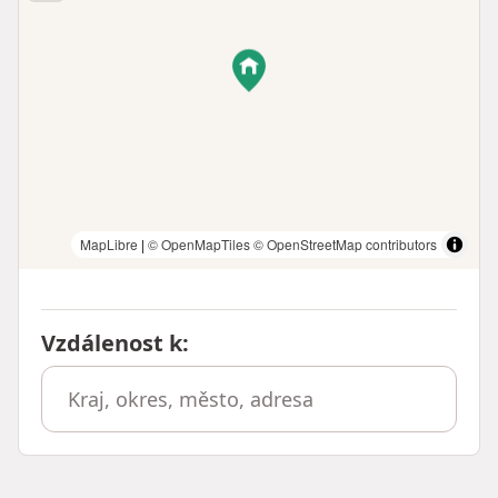
MapLibre
|
© OpenMapTiles
© OpenStreetMap contributors
Vzdálenost k
: