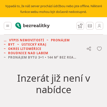
Vypadá to, že náš server prochází údržbou nebo jste offline. Některé
funkce webu mohou být dočasně nedostupné.
Bezrealitky
Hlavní menu
Hlídací pes
Zprávy
VÝPIS NEMOVITOSTÍ
PRONÁJEM
BYT
ÚSTECKÝ KRAJ
OKRES LITOMĚŘICE
ROUDNICE NAD LABEM
PRONÁJEM BYTU
3+1 • 144 M² BEZ REALITKY
Inzerát již není v
nabídce