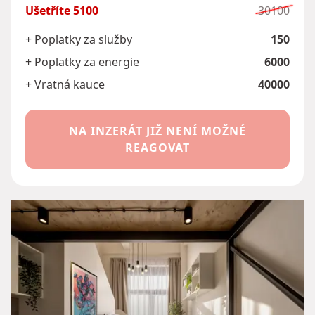
Ušetříte
5100
30100
+ Poplatky za služby
150
+ Poplatky za energie
6000
+ Vratná kauce
40000
NA INZERÁT JIŽ NENÍ MOŽNÉ
REAGOVAT