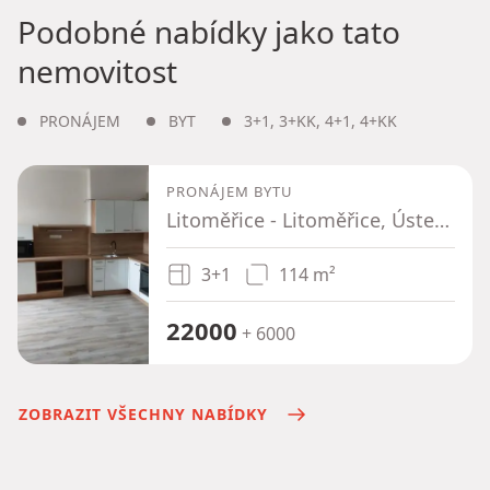
Podobné nabídky jako tato
nemovitost
PRONÁJEM
BYT
3+1
,
3+KK
,
4+1
,
4+KK
PRONÁJEM BYTU
Litoměřice - Litoměřice, Ústecký kraj
3+1
114 m²
22000
+ 6000
ZOBRAZIT VŠECHNY NABÍDKY