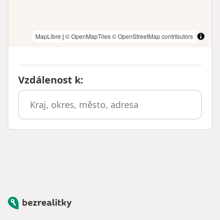
MapLibre
|
© OpenMapTiles
© OpenStreetMap contributors
Vzdálenost k
:
Bezrealitky