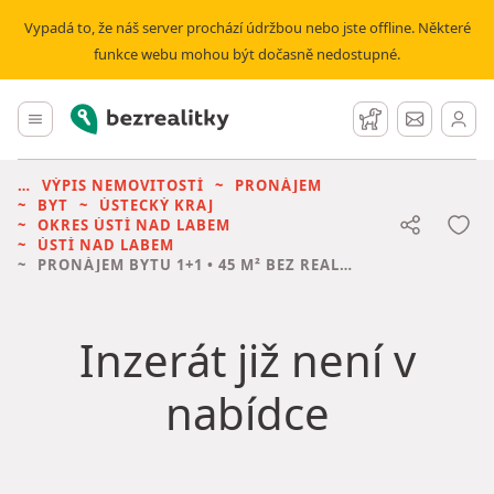
Vypadá to, že náš server prochází údržbou nebo jste offline. Některé
funkce webu mohou být dočasně nedostupné.
Bezrealitky
Hlavní menu
Hlídací pes
Zprávy
VÝPIS NEMOVITOSTÍ
PRONÁJEM
BYT
ÚSTECKÝ KRAJ
OKRES ÚSTÍ NAD LABEM
ÚSTÍ NAD LABEM
PRONÁJEM BYTU
1+1 • 45 M² BEZ REALITKY
Inzerát již není v
nabídce