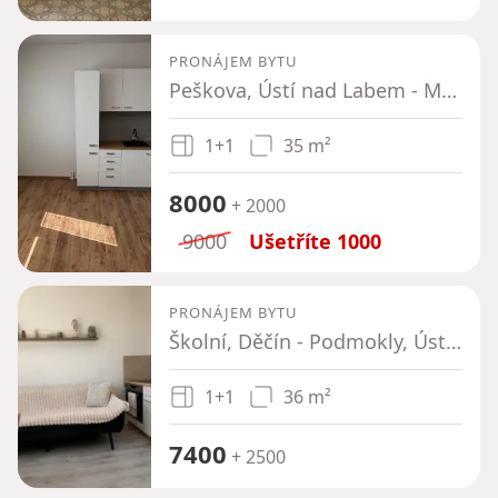
PRONÁJEM BYTU
Peškova, Ústí nad Labem - Mojžíř, Ústecký kraj
1+1
35 m²
8000
+ 2000
9000
Ušetříte
1000
PRONÁJEM BYTU
Školní, Děčín - Podmokly, Ústecký kraj
1+1
36 m²
7400
+ 2500