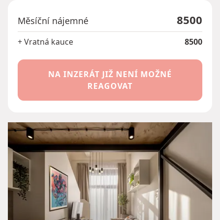
8500
Měsíční nájemné
+ Vratná kauce
8500
NA INZERÁT JIŽ NENÍ MOŽNÉ
REAGOVAT