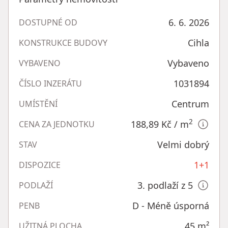
6. 6. 2026
DOSTUPNÉ OD
Cihla
KONSTRUKCE BUDOVY
Vybaveno
VYBAVENO
1031894
ČÍSLO INZERÁTU
Centrum
UMÍSTĚNÍ
2
188,89 Kč
/ m
CENA ZA JEDNOTKU
Velmi dobrý
STAV
1+1
DISPOZICE
3. podlaží z 5
PODLAŽÍ
D - Méně úsporná
PENB
45
m²
UŽITNÁ PLOCHA