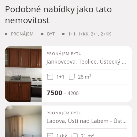
Podobné nabídky jako tato
nemovitost
PRONÁJEM
BYT
1+1
,
1+KK
,
2+1
,
2+KK
PRONÁJEM BYTU
Jankovcova, Teplice, Ústecký kraj
1+1
28 m²
7500
+ 4200
PRONÁJEM BYTU
Ladova, Ústí nad Labem - Ústí nad Labem, Ústecký kraj
1+kk
21 m²