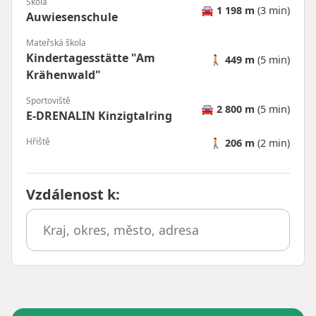
Škola
🚘
1 198 m
(3 min)
Auwiesenschule
Mateřská škola
Kindertagesstätte "Am
🚶
449 m
(5 min)
Krähenwald"
Sportoviště
🚘
2 800 m
(5 min)
E-DRENALIN Kinzigtalring
Hřiště
🚶
206 m
(2 min)
Vzdálenost k
: