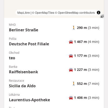
MapLibre
|
© OpenMapTiles
© OpenStreetMap contributors
MHD
🚶
290 m
(3 min)
Berliner Straße
Pošta
🚘
1 467 m
(4 min)
Deutsche Post Filiale
Obchod
🚘
1 177 m
(3 min)
teo
Banka
🚘
1 227 m
(3 min)
Raiffeisenbank
Restaurace
🚶
552 m
(7 min)
Sicilia da Aldo
Lékárna
🚘
1 406 m
(3 min)
Laurentius-Apotheke