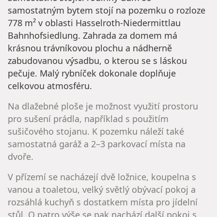
samostatným bytem stojí na pozemku o rozloze
778 m² v oblasti Hasselroth-Niedermittlau
Bahnhofsiedlung. Zahrada za domem má
krásnou trávníkovou plochu a nádherně
zabudovanou výsadbu, o kterou se s láskou
pečuje. Malý rybníček dokonale doplňuje
celkovou atmosféru.
Na dlažebné ploše je možnost využití prostoru
pro sušení prádla, například s použitím
sušičového stojanu. K pozemku náleží také
samostatná garáž a 2–3 parkovací místa na
dvoře.
V přízemí se nacházejí dvě ložnice, koupelna s
vanou a toaletou, velký světlý obývací pokoj a
rozsáhlá kuchyň s dostatkem místa pro jídelní
stůl. O patro výše se pak nachází další pokoj s