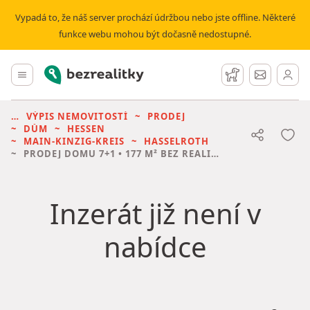
Vypadá to, že náš server prochází údržbou nebo jste offline. Některé
funkce webu mohou být dočasně nedostupné.
Bezrealitky
Hlavní menu
Hlídací pes
Zprávy
VÝPIS NEMOVITOSTÍ
PRODEJ
DŮM
HESSEN
MAIN-KINZIG-KREIS
HASSELROTH
PRODEJ DOMU
7+1 • 177 M² BEZ REALITKY
Inzerát již není v
nabídce