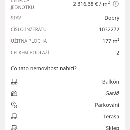
CENA ZA
2
2 316,38 €
/ m
JEDNOTKU
Dobrý
STAV
1032272
ČÍSLO INZERÁTU
177
m²
UŽITNÁ PLOCHA
2
CELKEM PODLAŽÍ
Co tato nemovitost nabízí?
Balkón
Garáž
Parkování
Terasa
Sklep