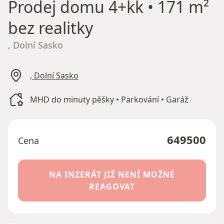
Prodej domu
4+kk • 171 m²
bez realitky
, Dolní Sasko
, Dolní Sasko
MHD do minuty pěšky • Parkování • Garáž
649500
Cena
NA INZERÁT JIŽ NENÍ MOŽNÉ
REAGOVAT