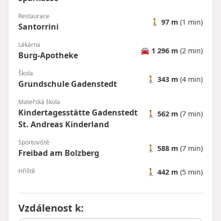
Restaurace
🚶
97 m
(1 min)
Santorrini
Lékárna
🚘
1 296 m
(2 min)
Burg-Apotheke
Škola
🚶
343 m
(4 min)
Grundschule Gadenstedt
Mateřská škola
Kindertagesstätte Gadenstedt
🚶
562 m
(7 min)
St. Andreas Kinderland
Sportoviště
🚶
588 m
(7 min)
Freibad am Bolzberg
Hřiště
🚶
442 m
(5 min)
Vzdálenost k
: