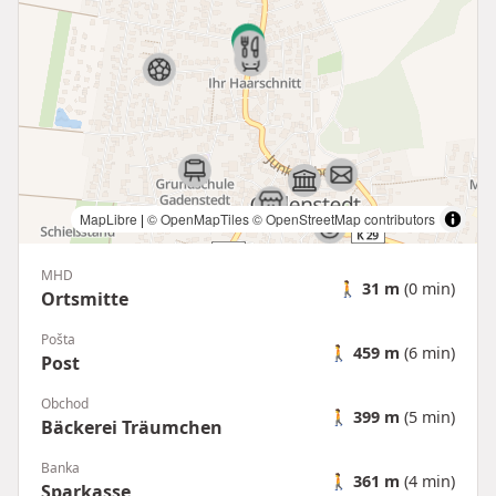
MapLibre
|
© OpenMapTiles
© OpenStreetMap contributors
MHD
🚶
31 m
(0 min)
Ortsmitte
Pošta
🚶
459 m
(6 min)
Post
Obchod
🚶
399 m
(5 min)
Bäckerei Träumchen
Banka
🚶
361 m
(4 min)
Sparkasse