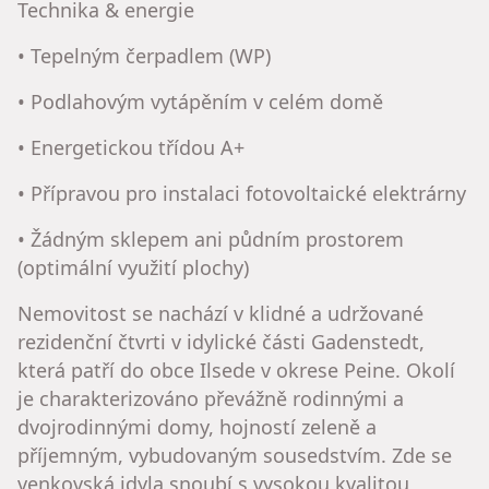
Technika & energie
• Tepelným čerpadlem (WP)
• Podlahovým vytápěním v celém domě
• Energetickou třídou A+
• Přípravou pro instalaci fotovoltaické elektrárny
• Žádným sklepem ani půdním prostorem
(optimální využití plochy)
Nemovitost se nachází v klidné a udržované
rezidenční čtvrti v idylické části Gadenstedt,
která patří do obce Ilsede v okrese Peine. Okolí
je charakterizováno převážně rodinnými a
dvojrodinnými domy, hojností zeleně a
příjemným, vybudovaným sousedstvím. Zde se
venkovská idyla snoubí s vysokou kvalitou