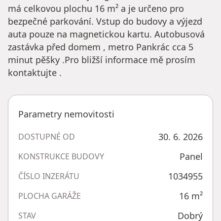
má celkovou plochu 16 m² a je určeno pro
bezpečné parkování. Vstup do budovy a výjezd
auta pouze na magnetickou kartu. Autobusová
zastávka před domem , metro Pankrác cca 5
minut pěšky .Pro bližší informace mě prosím
kontaktujte .
Parametry nemovitosti
30. 6. 2026
DOSTUPNÉ OD
Panel
KONSTRUKCE BUDOVY
1034955
ČÍSLO INZERÁTU
16
m²
PLOCHA GARÁŽE
Dobrý
STAV