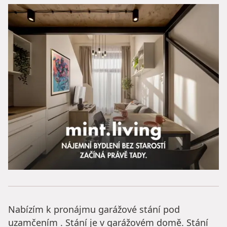
Nabízím k pronájmu garážové stání pod
uzamčením . Stání je v garážovém domě. Stání