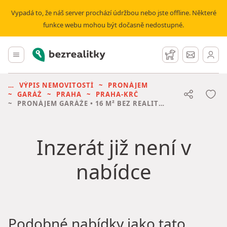
Vypadá to, že náš server prochází údržbou nebo jste offline. Některé
funkce webu mohou být dočasně nedostupné.
Bezrealitky
Hlavní menu
Hlídací pes
Zprávy
VÝPIS NEMOVITOSTÍ
PRONÁJEM
GARÁŽ
PRAHA
PRAHA-KRČ
PRONÁJEM GARÁŽE
• 16 M² BEZ REALITKY
Inzerát již není v
nabídce
Podobné nabídky jako tato