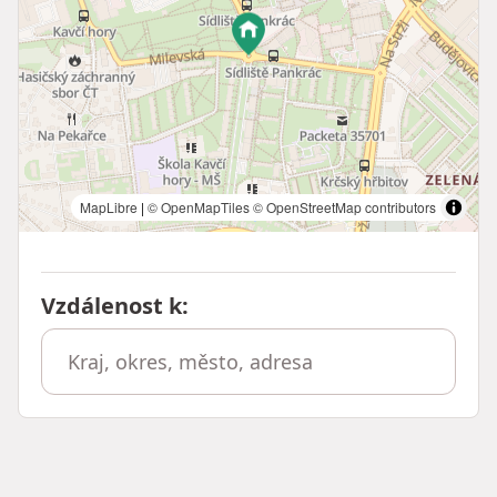
MapLibre
|
© OpenMapTiles
© OpenStreetMap contributors
Vzdálenost k
: