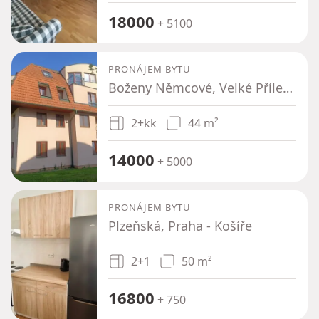
18000
+ 5100
PRONÁJEM BYTU
Boženy Němcové, Velké Přílepy - Kamýk u Velkých Přílep, Středočeský kraj
2+kk
44 m²
14000
+ 5000
PRONÁJEM BYTU
Plzeňská, Praha - Košíře
2+1
50 m²
16800
+ 750