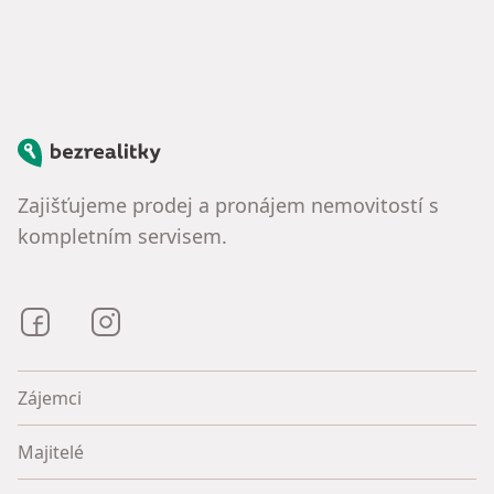
Bezrealitky
Zajišťujeme prodej a pronájem nemovitostí s
kompletním servisem.
Bezrealitky na Facebooku
Bezrealitky na Instagramu
Zájemci
Majitelé