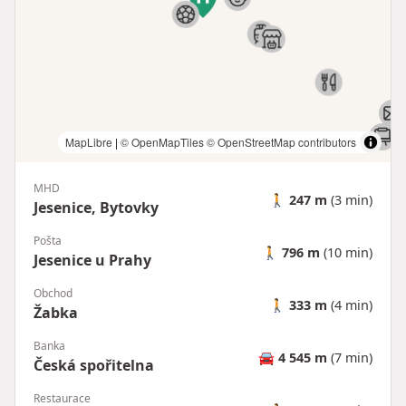
MapLibre
|
© OpenMapTiles
© OpenStreetMap contributors
MHD
🚶
247 m
(3 min)
Jesenice, Bytovky
Pošta
🚶
796 m
(10 min)
Jesenice u Prahy
Obchod
🚶
333 m
(4 min)
Žabka
Banka
🚘
4 545 m
(7 min)
Česká spořitelna
Restaurace