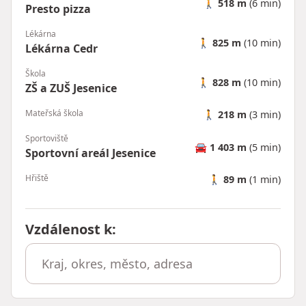
🚶
518 m
(6 min)
Presto pizza
Lékárna
🚶
825 m
(10 min)
Lékárna Cedr
Škola
🚶
828 m
(10 min)
ZŠ a ZUŠ Jesenice
Mateřská škola
🚶
218 m
(3 min)
Sportoviště
🚘
1 403 m
(5 min)
Sportovní areál Jesenice
Hřiště
🚶
89 m
(1 min)
Vzdálenost k
: