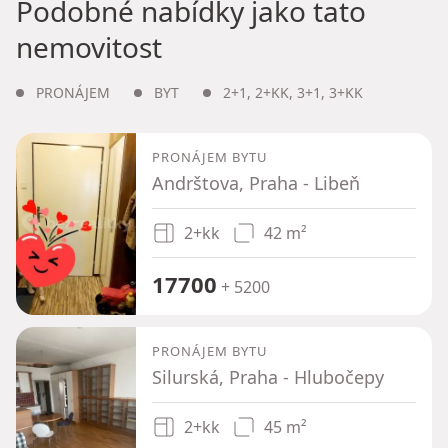
Podobné nabídky jako tato
nemovitost
PRONÁJEM
BYT
2+1
,
2+KK
,
3+1
,
3+KK
PRONÁJEM BYTU
Andrštova, Praha - Libeň
2+kk
42 m²
17700
+ 5200
PRONÁJEM BYTU
Silurská, Praha - Hlubočepy
2+kk
45 m²