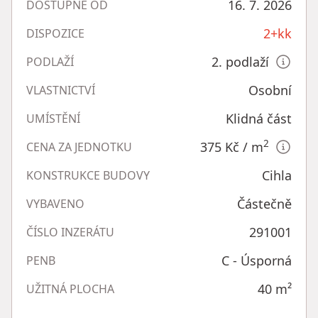
16. 7. 2026
DOSTUPNÉ OD
2+kk
DISPOZICE
2. podlaží
PODLAŽÍ
Osobní
VLASTNICTVÍ
Klidná část
UMÍSTĚNÍ
2
375 Kč
/ m
CENA ZA JEDNOTKU
Cihla
KONSTRUKCE BUDOVY
Částečně
VYBAVENO
291001
ČÍSLO INZERÁTU
C - Úsporná
PENB
40
m²
UŽITNÁ PLOCHA