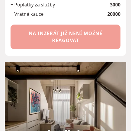
+ Poplatky za služby
3000
+ Vratná kauce
20000
NA INZERÁT JIŽ NENÍ MOŽNÉ
REAGOVAT