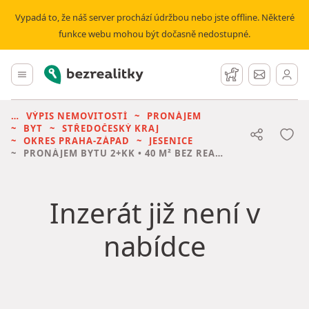
Vypadá to, že náš server prochází údržbou nebo jste offline. Některé
funkce webu mohou být dočasně nedostupné.
Bezrealitky
Hlavní menu
Hlídací pes
Zprávy
VÝPIS NEMOVITOSTÍ
PRONÁJEM
BYT
STŘEDOČESKÝ KRAJ
OKRES PRAHA-ZÁPAD
JESENICE
PRONÁJEM BYTU
2+KK • 40 M² BEZ REALITKY
Inzerát již není v
nabídce