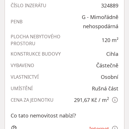
324889
ČÍSLO INZERÁTU
G - Mimořádně
PENB
nehospodárná
PLOCHA NEBYTOVÉHO
120
m²
PROSTORU
Cihla
KONSTRUKCE BUDOVY
Částečně
VYBAVENO
Osobní
VLASTNICTVÍ
Rušná část
UMÍSTĚNÍ
2
291,67 Kč
/ m
CENA ZA JEDNOTKU
Co tato nemovitost nabízí?
Internet