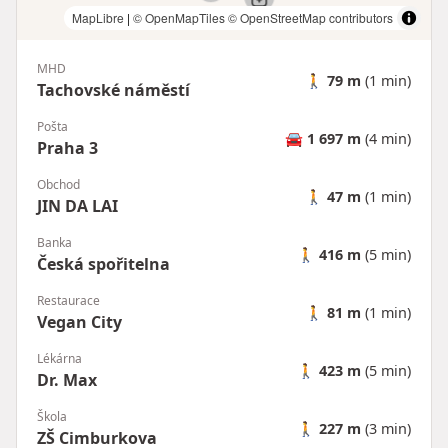
MapLibre
|
© OpenMapTiles
© OpenStreetMap contributors
MHD
🚶
79 m
(1 min)
Tachovské náměstí
Pošta
🚘
1 697 m
(4 min)
Praha 3
Obchod
🚶
47 m
(1 min)
JIN DA LAI
Banka
🚶
416 m
(5 min)
Česká spořitelna
Restaurace
🚶
81 m
(1 min)
Vegan City
Lékárna
🚶
423 m
(5 min)
Dr. Max
Škola
🚶
227 m
(3 min)
ZŠ Cimburkova