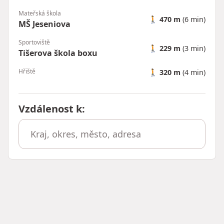
Mateřská škola
🚶
470 m
(6 min)
MŠ Jeseniova
Sportoviště
🚶
229 m
(3 min)
Tišerova škola boxu
Hřiště
🚶
320 m
(4 min)
Vzdálenost k
: