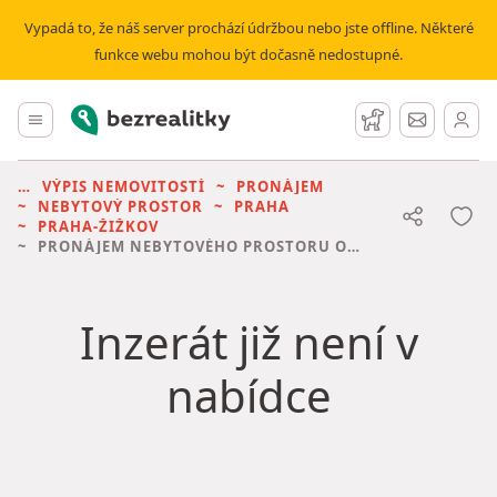
Vypadá to, že náš server prochází údržbou nebo jste offline. Některé
funkce webu mohou být dočasně nedostupné.
Bezrealitky
Hlavní menu
Hlídací pes
Zprávy
VÝPIS NEMOVITOSTÍ
PRONÁJEM
NEBYTOVÝ PROSTOR
PRAHA
PRAHA-ŽIŽKOV
PRONÁJEM NEBYTOVÉHO PROSTORU
OSTATNÍ • 120 M² BEZ REALITKY
Inzerát již není v
nabídce