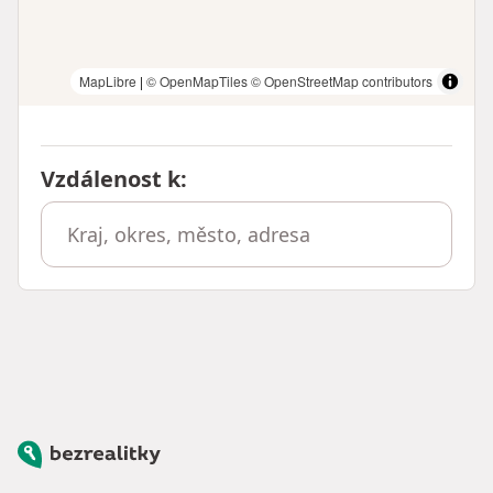
MapLibre
|
© OpenMapTiles
© OpenStreetMap contributors
Vzdálenost k
:
Bezrealitky