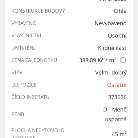
Cihla
KONSTRUKCE BUDOVY
Nevybaveno
VYBAVENO
Osobní
VLASTNICTVÍ
Klidná část
UMÍSTĚNÍ
2
388,89 Kč
/ m
CENA ZA JEDNOTKU
Velmi dobrý
STAV
Ostatní
DISPOZICE
373626
ČÍSLO INZERÁTU
D - Méně
PENB
úsporná
PLOCHA NEBYTOVÉHO
45
m²
PROSTORU