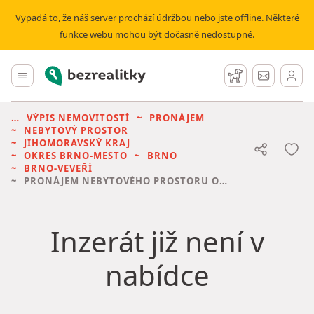
Vypadá to, že náš server prochází údržbou nebo jste offline. Některé
funkce webu mohou být dočasně nedostupné.
Bezrealitky
Hlavní menu
Hlídací pes
Zprávy
VÝPIS NEMOVITOSTÍ
PRONÁJEM
NEBYTOVÝ PROSTOR
JIHOMORAVSKÝ KRAJ
OKRES BRNO-MĚSTO
BRNO
BRNO-VEVEŘÍ
PRONÁJEM NEBYTOVÉHO PROSTORU
OSTATNÍ • 45 M² BEZ REALITKY
Inzerát již není v
nabídce