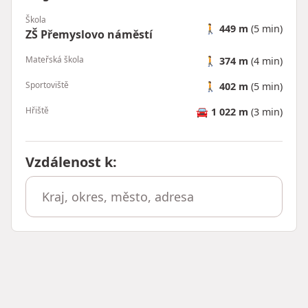
Škola
🚶
449 m
(5 min)
ZŠ Přemyslovo náměstí
Mateřská škola
🚶
374 m
(4 min)
Sportoviště
🚶
402 m
(5 min)
Hřiště
🚘
1 022 m
(3 min)
Vzdálenost k
: