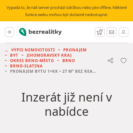
Vypadá to, že náš server prochází údržbou nebo jste offline. Některé
funkce webu mohou být dočasně nedostupné.
Bezrealitky
Hlavní menu
Hlídací pes
Zprávy
VÝPIS NEMOVITOSTÍ
PRONÁJEM
BYT
JIHOMORAVSKÝ KRAJ
OKRES BRNO-MĚSTO
BRNO
BRNO-SLATINA
PRONÁJEM BYTU
1+KK • 27 M² BEZ REALITKY
Inzerát již není v
nabídce