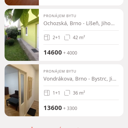
PRONÁJEM BYTU
Ochozská, Brno - Líšeň, Jihomoravský kraj
2+1
42 m²
14600
+ 4000
PRONÁJEM BYTU
Vondrákova, Brno - Bystrc, Jihomoravský kraj
1+1
36 m²
13600
+ 3300