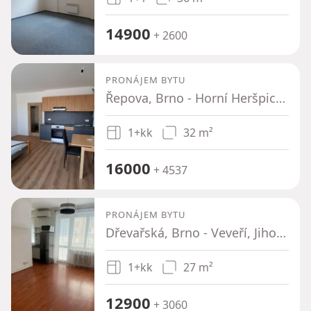
14900
+ 2600
PRONÁJEM BYTU
Řepova, Brno - Horní Heršpice, Jihomoravský kraj
1+kk
32 m²
16000
+ 4537
PRONÁJEM BYTU
Dřevařská, Brno - Veveří, Jihomoravský kraj
1+kk
27 m²
12900
+ 3060