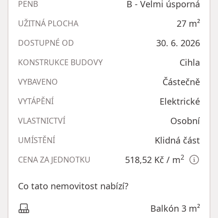
B - Velmi úsporná
PENB
27
m²
UŽITNÁ PLOCHA
30. 6. 2026
DOSTUPNÉ OD
Cihla
KONSTRUKCE BUDOVY
Částečně
VYBAVENO
Elektrické
VYTÁPĚNÍ
Osobní
VLASTNICTVÍ
Klidná část
UMÍSTĚNÍ
2
518,52 Kč
/ m
CENA ZA JEDNOTKU
Co tato nemovitost nabízí?
Balkón 3 m²