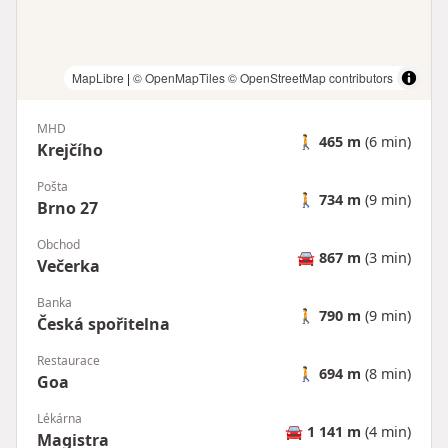
MapLibre
|
© OpenMapTiles
© OpenStreetMap contributors
MHD
🚶
465 m
(6 min)
Krejčího
Pošta
🚶
734 m
(9 min)
Brno 27
Obchod
🚘
867 m
(3 min)
Večerka
Banka
🚶
790 m
(9 min)
Česká spořitelna
Restaurace
🚶
694 m
(8 min)
Goa
Lékárna
🚘
1 141 m
(4 min)
Magistra