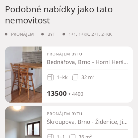
Podobné nabídky jako tato
nemovitost
PRONÁJEM
BYT
1+1
,
1+KK
,
2+1
,
2+KK
PRONÁJEM BYTU
Bednářova, Brno - Horní Heršpice, Jihomoravský kraj
1+kk
32 m²
13500
+ 4400
PRONÁJEM BYTU
Škroupova, Brno - Židenice, Jihomoravský kraj
1+1
36 m²