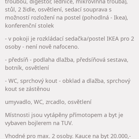
troubou, digestoř, lednice, mikrovlnná trouba),
stůl, 2 židle, osvětlení, sedací souprava s
možností rozložení na postel (pohodlná - Ikea),
konferenční stolek
- v pokoji je rozkládací sedačka/postel IKEA pro 2
osoby - není nově nafoceno.
- předsíň - podlaha dlažba, předsíňová sestava,
botník, osvětlení
- WC, sprchový kout - obklad a dlažba, sprchový
kout se zástěnou
umyvadlo, WC, zrcadlo, osvětlení
Místnosti jsou vytápěny přímotopem a byt je
vybaven bojlerem na TUV.
Vhodné pro max. 2 osoby. Kauce na byt 20.000,-