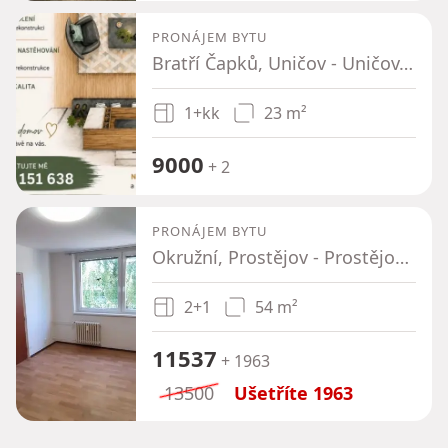
PRONÁJEM BYTU
Bratří Čapků, Uničov - Uničov, Olomoucký kraj
1+kk
23 m²
9000
+ 2
PRONÁJEM BYTU
Okružní, Prostějov - Prostějov, Olomoucký kraj
2+1
54 m²
11537
+ 1963
13500
Ušetříte
1963