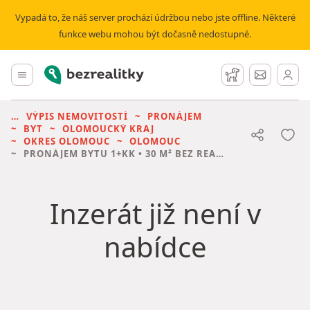
Vypadá to, že náš server prochází údržbou nebo jste offline. Některé
funkce webu mohou být dočasně nedostupné.
Bezrealitky
Hlavní menu
Hlídací pes
Zprávy
VÝPIS NEMOVITOSTÍ
PRONÁJEM
BYT
OLOMOUCKÝ KRAJ
OKRES OLOMOUC
OLOMOUC
PRONÁJEM BYTU
1+KK • 30 M² BEZ REALITKY
Inzerát již není v
nabídce