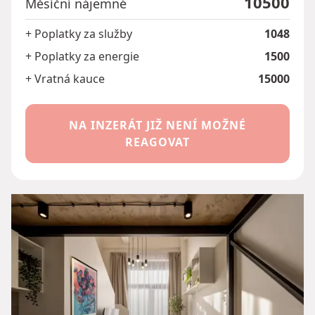
10500
Měsíční nájemné
+ Poplatky za služby
1048
+ Poplatky za energie
1500
+ Vratná kauce
15000
NA INZERÁT JIŽ NENÍ MOŽNÉ
REAGOVAT