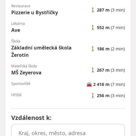
Restaurace
🚶
287 m
(3 min)
Pizzerie u Bystřičky
Lékárna
🚶
552 m
(7 min)
Ave
Škola
Základní umělecká škola
🚶
186 m
(2 min)
Žerotín
Mateřská škola
🚶
267 m
(3 min)
MŠ Zeyerova
Sportoviště
🚘
2 416 m
(7 min)
Hřiště
🚶
256 m
(3 min)
Vzdálenost k
: