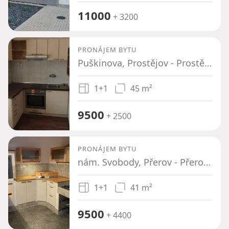
11000
+ 3200
PRONÁJEM BYTU
Puškinova, Prostějov - Prostějov, Olomoucký kraj
1+1
45 m²
9500
+ 2500
PRONÁJEM BYTU
nám. Svobody, Přerov - Přerov, Olomoucký kraj
1+1
41 m²
9500
+ 4400