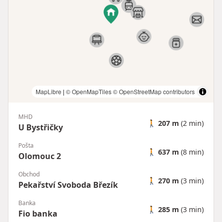
MapLibre
|
© OpenMapTiles
© OpenStreetMap contributors
MHD
🚶
207 m
(2 min)
U Bystřičky
Pošta
🚶
637 m
(8 min)
Olomouc 2
Obchod
🚶
270 m
(3 min)
Pekařství Svoboda Březík
Banka
🚶
285 m
(3 min)
Fio banka