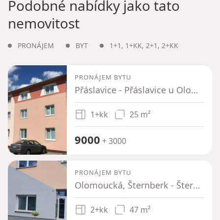
Podobné nabídky jako tato
nemovitost
PRONÁJEM
BYT
1+1
,
1+KK
,
2+1
,
2+KK
PRONÁJEM BYTU
Přáslavice - Přáslavice u Olomouce, Olomoucký kraj
1+kk
25 m²
9000
+ 3000
PRONÁJEM BYTU
Olomoucká, Šternberk - Šternberk, Olomoucký kraj
2+kk
47 m²