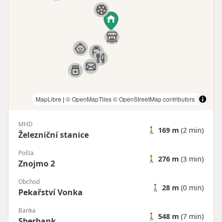
MapLibre
|
© OpenMapTiles
© OpenStreetMap contributors
MHD
🚶
169 m
(2 min)
Železniční stanice
Pošta
🚶
276 m
(3 min)
Znojmo 2
Obchod
🚶
28 m
(0 min)
Pekařství Vonka
Banka
🚶
548 m
(7 min)
Sberbank