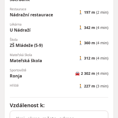
Restaurace
🚶
197 m
(2 min)
Nádražní restaurace
Lékárna
🚶
342 m
(4 min)
U Nádraží
Škola
🚶
360 m
(4 min)
ZŠ Mládeže (5-9)
Mateřská škola
🚶
312 m
(4 min)
Mateřská škola
Sportoviště
🚘
2 302 m
(4 min)
Ronja
Hřiště
🚶
227 m
(3 min)
Vzdálenost k
: