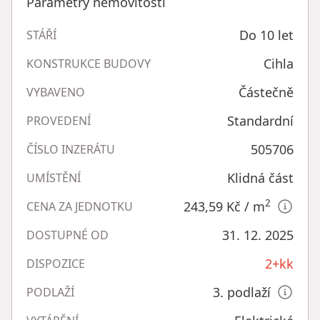
Parametry nemovitosti
Do 10 let
STÁŘÍ
Cihla
KONSTRUKCE BUDOVY
Částečně
VYBAVENO
Standardní
PROVEDENÍ
505706
ČÍSLO INZERÁTU
Klidná část
UMÍSTĚNÍ
2
243,59 Kč
/ m
CENA ZA JEDNOTKU
31. 12. 2025
DOSTUPNÉ OD
2+kk
DISPOZICE
3. podlaží
PODLAŽÍ