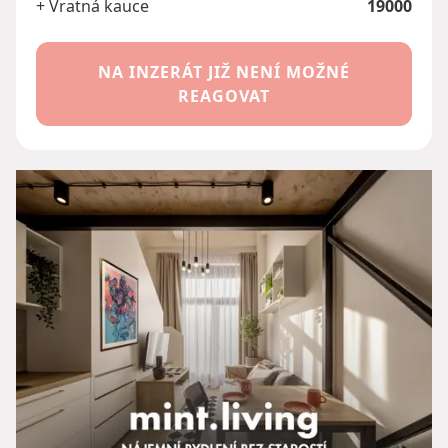
+ Vratná kauce
19000
NA INZERÁT JIŽ NENÍ MOŽNÉ
REAGOVAT