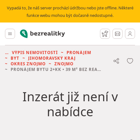
Vypadá to, že náš server prochází údržbou nebo jste offline. Některé
funkce webu mohou být dočasně nedostupné.
Bezrealitky
Hlavní menu
Hlídací pes
Zprávy
VÝPIS NEMOVITOSTÍ
PRONÁJEM
BYT
JIHOMORAVSKÝ KRAJ
OKRES ZNOJMO
ZNOJMO
PRONÁJEM BYTU
2+KK • 39 M² BEZ REALITKY
Inzerát již není v
nabídce