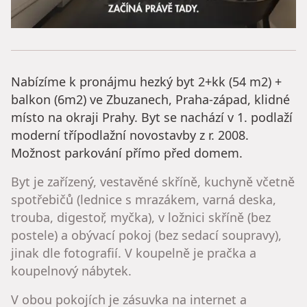
Nabízíme k pronájmu hezký byt 2+kk (54 m2) +
balkon (6m2) ve Zbuzanech, Praha-západ, klidné
místo na okraji Prahy. Byt se nachází v 1. podlaží
moderní třípodlažní novostavby z r. 2008.
Možnost parkování přímo před domem.
Byt je zařízený, vestavěné skříně, kuchyně včetně
spotřebičů (lednice s mrazákem, varná deska,
trouba, digestoř, myčka), v ložnici skříně (bez
postele) a obývací pokoj (bez sedací soupravy),
jinak dle fotografií. V koupelně je pračka a
koupelnový nábytek.
V obou pokojích je zásuvka na internet a