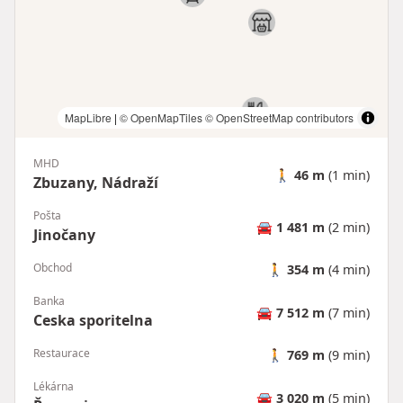
MapLibre
|
© OpenMapTiles
© OpenStreetMap contributors
MHD
🚶
46 m
(1 min)
Zbuzany, Nádraží
Pošta
🚘
1 481 m
(2 min)
Jinočany
Obchod
🚶
354 m
(4 min)
Banka
🚘
7 512 m
(7 min)
Ceska sporitelna
Restaurace
🚶
769 m
(9 min)
Lékárna
🚘
3 020 m
(5 min)