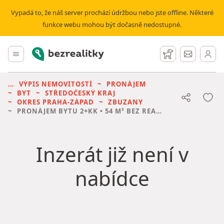
Vypadá to, že náš server prochází údržbou nebo jste offline. Některé
funkce webu mohou být dočasně nedostupné.
Bezrealitky
Hlavní menu
Hlídací pes
Zprávy
VÝPIS NEMOVITOSTÍ
PRONÁJEM
BYT
STŘEDOČESKÝ KRAJ
OKRES PRAHA-ZÁPAD
ZBUZANY
PRONÁJEM BYTU
2+KK • 54 M² BEZ REALITKY
Inzerát již není v
nabídce