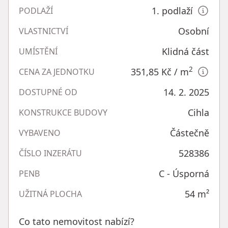
1. podlaží
PODLAŽÍ
Osobní
VLASTNICTVÍ
Klidná část
UMÍSTĚNÍ
2
351,85 Kč
/ m
CENA ZA JEDNOTKU
14. 2. 2025
DOSTUPNÉ OD
Cihla
KONSTRUKCE BUDOVY
Částečně
VYBAVENO
528386
ČÍSLO INZERÁTU
C - Úsporná
PENB
54
m²
UŽITNÁ PLOCHA
Co tato nemovitost nabízí?