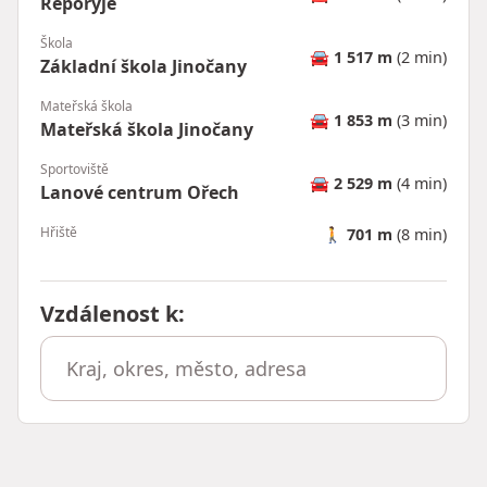
Řeporyje
Škola
🚘
1 517 m
(2 min)
Základní škola Jinočany
Mateřská škola
🚘
1 853 m
(3 min)
Mateřská škola Jinočany
Sportoviště
🚘
2 529 m
(4 min)
Lanové centrum Ořech
Hřiště
🚶
701 m
(8 min)
Vzdálenost k
: