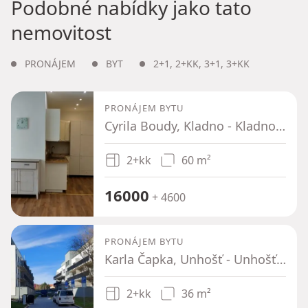
Podobné nabídky jako tato
nemovitost
PRONÁJEM
BYT
2+1
,
2+KK
,
3+1
,
3+KK
PRONÁJEM BYTU
Cyrila Boudy, Kladno - Kladno, Středočeský kraj
2+kk
60 m²
16000
+ 4600
PRONÁJEM BYTU
Karla Čapka, Unhošť - Unhošť, Středočeský kraj
2+kk
36 m²