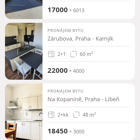
17000
+ 6013
PRONÁJEM BYTU
Zárubova, Praha - Kamýk
2+1
60 m²
22000
+ 4000
PRONÁJEM BYTU
Na Kopanině, Praha - Libeň
2+kk
48 m²
18450
+ 3000