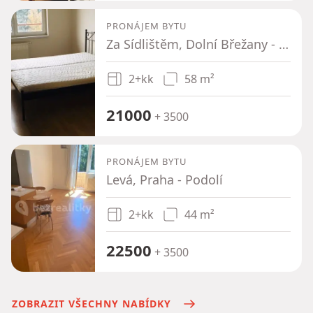
PRONÁJEM BYTU
Za Sídlištěm, Dolní Břežany - Dolní Břežany, Středočeský kraj
2+kk
58 m²
21000
+ 3500
PRONÁJEM BYTU
Levá, Praha - Podolí
2+kk
44 m²
22500
+ 3500
ZOBRAZIT VŠECHNY NABÍDKY