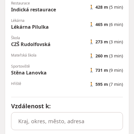
Restaurace
🚶
428 m
(5 min)
Indická restaurace
Lékárna
🚶
465 m
(6 min)
Lékárna Pilulka
Škola
🚶
273 m
(3 min)
CZŠ Rudolfovská
Mateřská škola
🚶
260 m
(3 min)
Sportoviště
🚶
731 m
(9 min)
Stěna Lanovka
Hřiště
🚶
595 m
(7 min)
Vzdálenost k
: