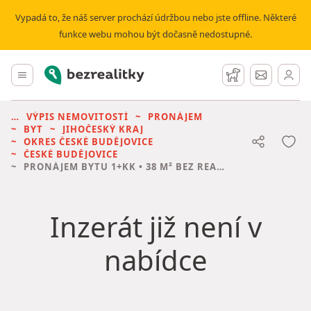
Vypadá to, že náš server prochází údržbou nebo jste offline. Některé
funkce webu mohou být dočasně nedostupné.
Bezrealitky
Hlavní menu
Hlídací pes
Zprávy
VÝPIS NEMOVITOSTÍ
PRONÁJEM
BYT
JIHOČESKÝ KRAJ
OKRES ČESKÉ BUDĚJOVICE
ČESKÉ BUDĚJOVICE
PRONÁJEM BYTU
1+KK • 38 M² BEZ REALITKY
Inzerát již není v
nabídce