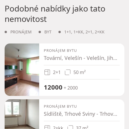
Podobné nabídky jako tato
nemovitost
PRONÁJEM
BYT
1+1
,
1+KK
,
2+1
,
2+KK
PRONÁJEM BYTU
Tovární, Velešín - Velešín, Jihočeský kraj
2+1
50 m²
12000
+ 2000
PRONÁJEM BYTU
Sídliště, Trhové Sviny - Trhové Sviny, Jihočeský kraj
2+kk
37 m²