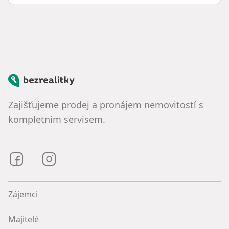
Bezrealitky
Zajišťujeme prodej a pronájem nemovitostí s
kompletním servisem.
Bezrealitky na Facebooku
Bezrealitky na Instagramu
Zájemci
Majitelé