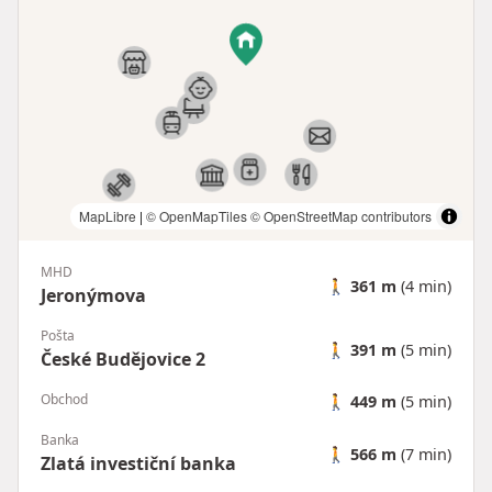
MapLibre
|
© OpenMapTiles
© OpenStreetMap contributors
MHD
🚶
361 m
(4 min)
Jeronýmova
Pošta
🚶
391 m
(5 min)
České Budějovice 2
Obchod
🚶
449 m
(5 min)
Banka
🚶
566 m
(7 min)
Zlatá investiční banka