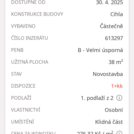
30. 4. 2025
DOSTUPNÉ OD
Cihla
KONSTRUKCE BUDOVY
Částečně
VYBAVENO
613297
ČÍSLO INZERÁTU
B - Velmi úsporná
PENB
38
m²
UŽITNÁ PLOCHA
Novostavba
STAV
1+kk
DISPOZICE
1. podlaží z 2
PODLAŽÍ
Osobní
VLASTNICTVÍ
Klidná část
UMÍSTĚNÍ
2
276,32 Kč
/ m
CENA ZA JEDNOTKU