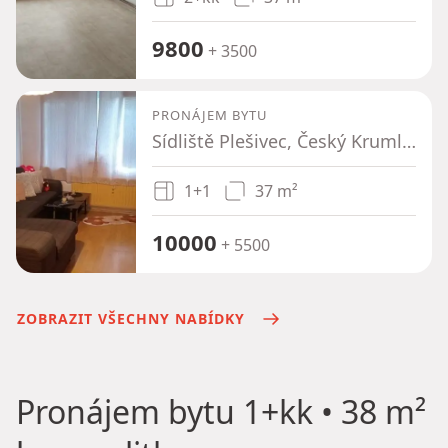
9800
+ 3500
PRONÁJEM BYTU
Sídliště Plešivec, Český Krumlov - Český Krumlov, Jihočeský kraj
1+1
37 m²
10000
+ 5500
ZOBRAZIT VŠECHNY NABÍDKY
Pronájem bytu
1+kk • 38 m²