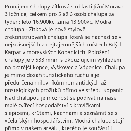
Pronájem Chalupy Žítková v oblasti Jižní Morava:
3 ložnice, celkem pro 2 až 6 osob.chalupa za
týden: léto 16.900kč, zima 13.900kč. Modrá
chalupa - Žítková je nově stylově
zrekonstruovaná chalupa, která se nachází se v
nejkrásnějších a nejtajemnějších místech Bílých
Karpat v moravských Kopanicích. Položení
chalupy je v 533 mnm s okouzlujícím výhledem
na protější kopce, Vyškovec a Vápenice. Chalupa
je mimo dosah turistického ruchu a je
předurčena milovníkům romantických až
nostalgických prožitků přímo ve středu Kopanic.
Nad chalupou je možnost se podívat na naše
malé zvířecí hospodářství s kravičkami,
slepicemi, krůtami, kachnami a seznámit se s
včelařským hospodářstvím. Modrá chalupa stojí
přímo v našem areálu, kterého je součástí i