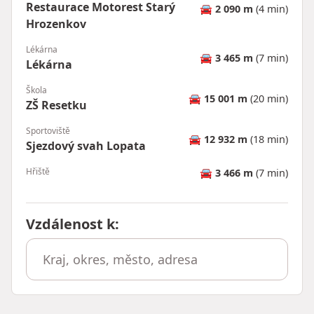
Restaurace Motorest Starý
🚘
2 090 m
(4 min)
Hrozenkov
Lékárna
🚘
3 465 m
(7 min)
Lékárna
Škola
🚘
15 001 m
(20 min)
ZŠ Resetku
Sportoviště
🚘
12 932 m
(18 min)
Sjezdový svah Lopata
Hřiště
🚘
3 466 m
(7 min)
Vzdálenost k
: