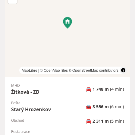
MapLibre
|
© OpenMapTiles
© OpenStreetMap contributors
MHD
🚘
1 748 m
(4 min)
Žítková - ZD
Pošta
🚘
3 556 m
(6 min)
Starý Hrozenkov
Obchod
🚘
2 311 m
(5 min)
Restaurace