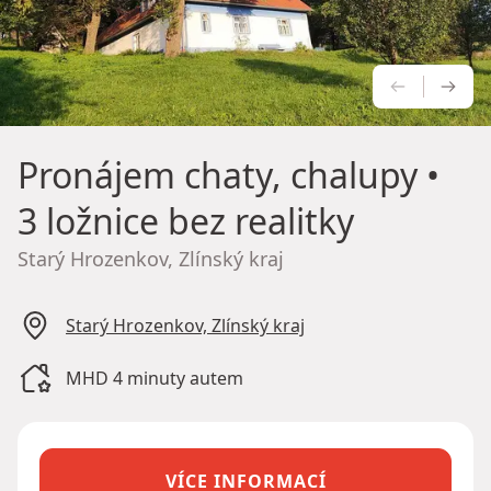
PŘEDCH
NÁS
Pronájem chaty, chalupy
•
3 ložnice bez realitky
Starý Hrozenkov, Zlínský kraj
Starý Hrozenkov, Zlínský kraj
MHD 4 minuty autem
VÍCE INFORMACÍ