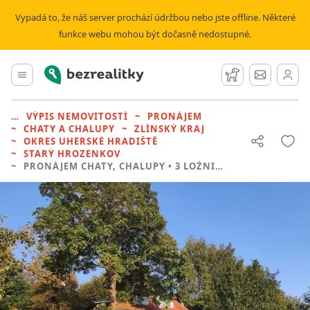
Vypadá to, že náš server prochází údržbou nebo jste offline. Některé
funkce webu mohou být dočasně nedostupné.
Bezrealitky
Hlavní menu
Hlídací pes
Zprávy
VÝPIS NEMOVITOSTÍ
PRONÁJEM
CHATY A CHALUPY
ZLÍNSKÝ KRAJ
OKRES UHERSKÉ HRADIŠTĚ
STARÝ HROZENKOV
PRONÁJEM CHATY, CHALUPY
• 3 LOŽNICE BEZ REALITKY