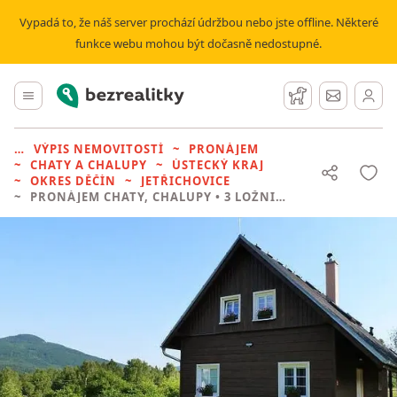
Vypadá to, že náš server prochází údržbou nebo jste offline. Některé
funkce webu mohou být dočasně nedostupné.
Bezrealitky
Hlavní menu
Hlídací pes
Zprávy
VÝPIS NEMOVITOSTÍ
PRONÁJEM
CHATY A CHALUPY
ÚSTECKÝ KRAJ
OKRES DĚČÍN
JETŘICHOVICE
PRONÁJEM CHATY, CHALUPY
• 3 LOŽNICE BEZ REALITKY