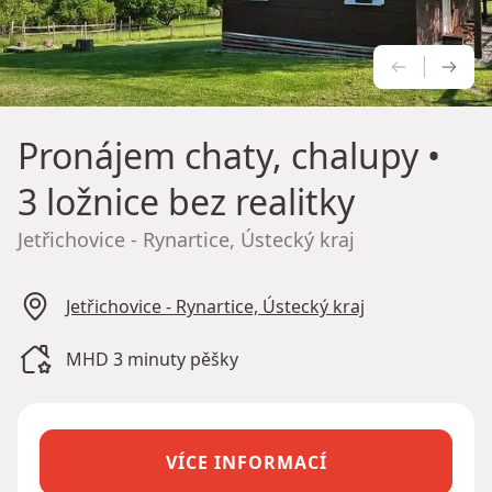
PŘEDCH
NÁS
Pronájem chaty, chalupy
•
3 ložnice bez realitky
Jetřichovice - Rynartice, Ústecký kraj
Jetřichovice - Rynartice, Ústecký kraj
MHD 3 minuty pěšky
VÍCE INFORMACÍ