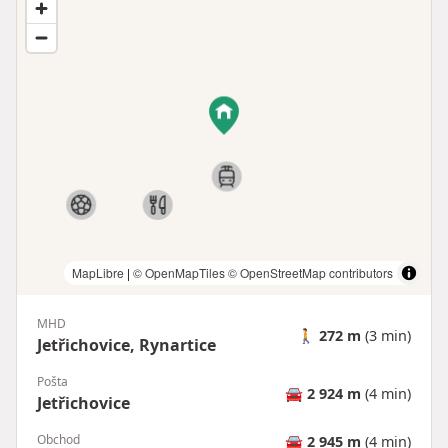
MapLibre
|
© OpenMapTiles
© OpenStreetMap contributors
MHD
🚶
272 m
(3 min)
Jetřichovice, Rynartice
Pošta
🚘
2 924 m
(4 min)
Jetřichovice
Obchod
🚘
2 945 m
(4 min)