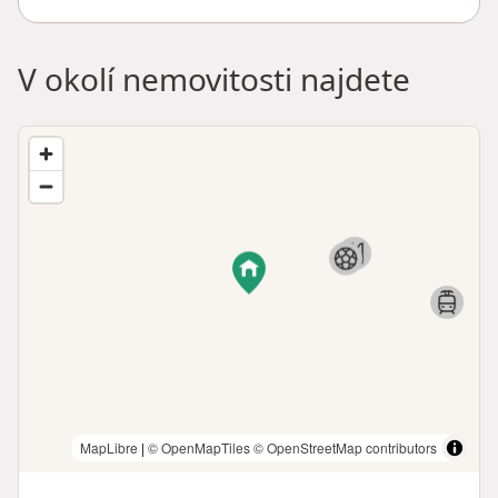
V okolí nemovitosti najdete
MapLibre
|
© OpenMapTiles
© OpenStreetMap contributors