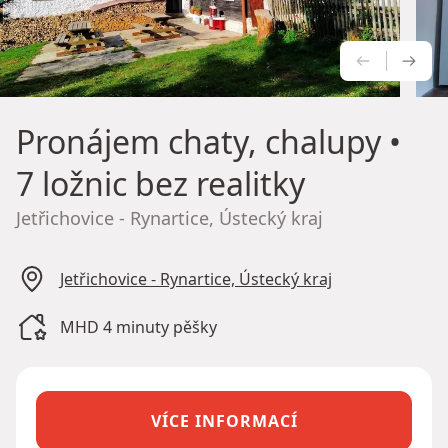
PŘEDCH
NÁS
Pronájem chaty, chalupy
•
7 ložnic bez realitky
Jetřichovice - Rynartice, Ústecký kraj
Jetřichovice - Rynartice, Ústecký kraj
MHD 4 minuty pěšky
VÍCE INFORMACÍ