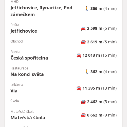
MHD
Jetřichovice, Rynartice, Pod
🚶
366 m
(4 min)
zámečkem
Pošta
🚘
2 598 m
(5 min)
Jetřichovice
Obchod
🚘
2 619 m
(5 min)
Banka
🚘
12 013 m
(15 min)
Česká spořitelna
Restaurace
🚶
362 m
(4 min)
Na konci světa
Lékárna
🚘
11 395 m
(13 min)
Via
Škola
🚘
2 462 m
(5 min)
Mateřská škola
🚘
6 662 m
(9 min)
Mateřská škola