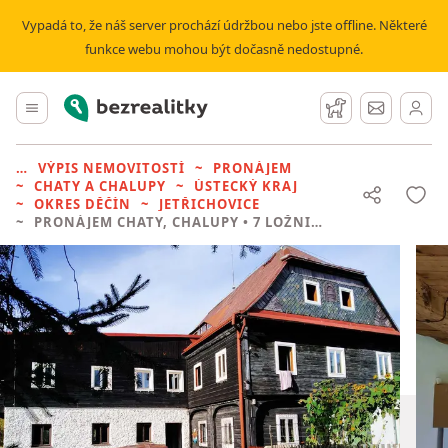
Vypadá to, že náš server prochází údržbou nebo jste offline. Některé
funkce webu mohou být dočasně nedostupné.
Bezrealitky
Hlavní menu
Hlídací pes
Zprávy
VÝPIS NEMOVITOSTÍ
PRONÁJEM
CHATY A CHALUPY
ÚSTECKÝ KRAJ
OKRES DĚČÍN
JETŘICHOVICE
PRONÁJEM CHATY, CHALUPY
• 7 LOŽNIC BEZ REALITKY