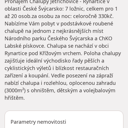
Pronájem Chalupy Jetřichovice - Rynartice v
oblasti České Švýcarsko: 7 ložnic, celkem pro 1
až 20 osob.za osobu za noc: celoročně 330kč.
Nabízíme Vám pobyt v podstávkové roubené
chalupě na jednom z nejkrásnějších míst
Národního parku Českého Švýcarska a ChKO
Labské pískovce. Chalupa se nachází v obci
Rynartice pod Křížovým vrchem. Poloha chalupy
zajišťuje ideální východisko řady pěších a
cyklistických výletů i blízkost restauračních
zařízení a koupání. Vedle posezení na zápraží
nabízí chalupa i rozlehlou, oplocenou zahradu
(3000m²) s ohništěm, dětským a volejbalovým
hřištěm.
Parametry nemovitosti