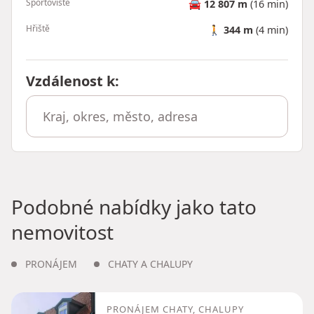
Sportoviště
🚘
12 807 m
(16 min)
Hřiště
🚶
344 m
(4 min)
Vzdálenost k
:
Podobné nabídky jako tato
nemovitost
PRONÁJEM
CHATY A CHALUPY
PRONÁJEM CHATY, CHALUPY