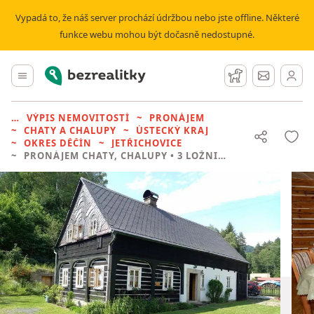
Vypadá to, že náš server prochází údržbou nebo jste offline. Některé
funkce webu mohou být dočasně nedostupné.
Bezrealitky
Hlavní menu
Hlídací pes
Zprávy
VÝPIS NEMOVITOSTÍ
PRONÁJEM
CHATY A CHALUPY
ÚSTECKÝ KRAJ
OKRES DĚČÍN
JETŘICHOVICE
PRONÁJEM CHATY, CHALUPY
• 3 LOŽNICE BEZ REALITKY