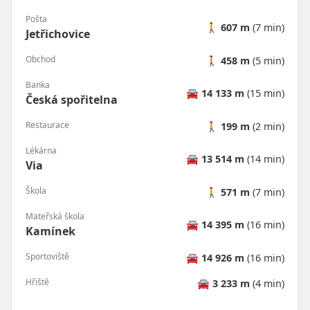
Pošta
🚶
607 m
(7 min)
Jetřichovice
Obchod
🚶
458 m
(5 min)
Banka
🚘
14 133 m
(15 min)
Česká spořitelna
Restaurace
🚶
199 m
(2 min)
Lékárna
🚘
13 514 m
(14 min)
Via
Škola
🚶
571 m
(7 min)
Mateřská škola
🚘
14 395 m
(16 min)
Kamínek
Sportoviště
🚘
14 926 m
(16 min)
Hřiště
🚘
3 233 m
(4 min)