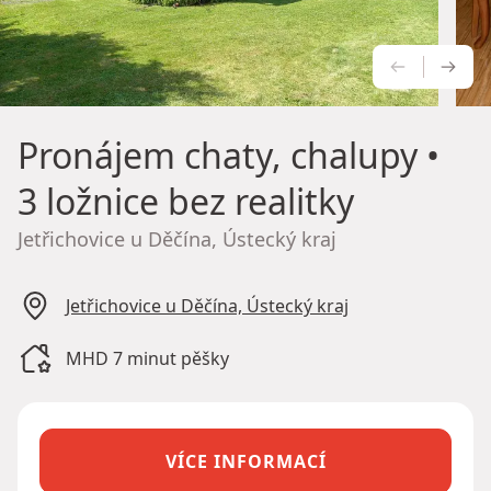
PŘEDCH
NÁS
Pronájem chaty, chalupy
•
3 ložnice bez realitky
Jetřichovice u Děčína, Ústecký kraj
Jetřichovice u Děčína, Ústecký kraj
MHD 7 minut pěšky
VÍCE INFORMACÍ