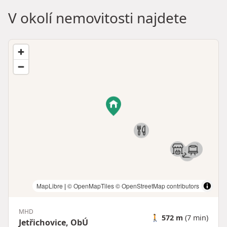
V okolí nemovitosti najdete
MapLibre
|
© OpenMapTiles
© OpenStreetMap contributors
MHD
🚶
572 m
(7 min)
Jetřichovice, ObÚ