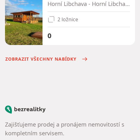
Horní Libchava - Horní Libchava, Liberecký kraj
2 ložnice
0
ZOBRAZIT VŠECHNY NABÍDKY
Bezrealitky
Zajišťujeme prodej a pronájem nemovitostí s
kompletním servisem.