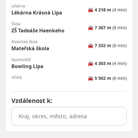
Lékárna
🚘
4 218 m
(4 min)
Lékárna Krásná Lípa
Škola
🚘
7 367 m
(8 min)
ZŠ Tadeáše Haenkeho
Mateřská škola
🚘
7 332 m
(8 min)
Mateřská škola
Sportoviště
🚘
4 303 m
(4 min)
Bowling Lípa
Hřiště
🚘
5 502 m
(6 min)
Vzdálenost k
: