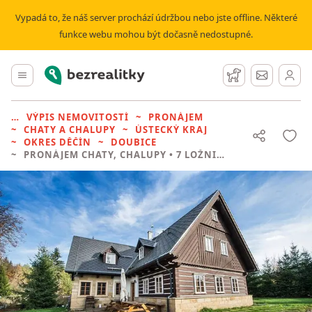
Vypadá to, že náš server prochází údržbou nebo jste offline. Některé
funkce webu mohou být dočasně nedostupné.
Bezrealitky
Hlavní menu
Hlídací pes
Zprávy
VÝPIS NEMOVITOSTÍ
PRONÁJEM
CHATY A CHALUPY
ÚSTECKÝ KRAJ
OKRES DĚČÍN
DOUBICE
PRONÁJEM CHATY, CHALUPY
• 7 LOŽNIC BEZ REALITKY