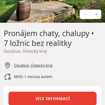
PŘEDCH
NÁS
Pronájem chaty, chalupy
•
7 ložnic bez realitky
Doubice, Ústecký kraj
Doubice, Ústecký kraj
MHD 1 minuta autem
VÍCE INFORMACÍ