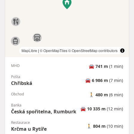
MapLibre
|
© OpenMapTiles
© OpenStreetMap contributors
MHD
🚘
741 m
(1 min)
Pošta
🚘
6 986 m
(7 min)
Chřibská
Obchod
🚶
480 m
(6 min)
Banka
🚘
10 335 m
(12 min)
Česká spořitelna, Rumburk
Restaurace
🚶
804 m
(10 min)
Krčma u Rytíře