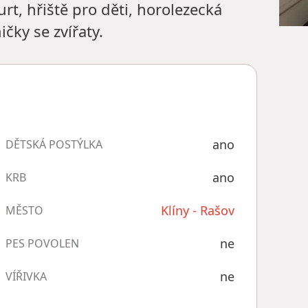
rt, hřiště pro děti, horolezecká
čky se zvířaty.
ano
DĚTSKÁ POSTÝLKA
ano
KRB
Klíny - Rašov
MĚSTO
ne
PES POVOLEN
ne
VÍŘIVKA