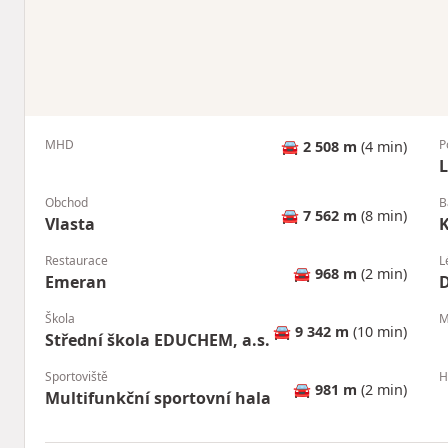
MHD
P
🚘
2 508 m
(4 min)
L
Obchod
B
🚘
7 562 m
(8 min)
Vlasta
Restaurace
L
🚘
968 m
(2 min)
Emeran
Škola
M
🚘
9 342 m
(10 min)
Střední škola EDUCHEM, a.s.
Sportoviště
H
🚘
981 m
(2 min)
Multifunkční sportovní hala