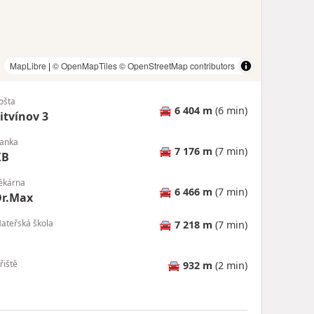
MapLibre
|
© OpenMapTiles
© OpenStreetMap contributors
ošta
🚘
6 404 m
(6 min)
itvínov 3
anka
🚘
7 176 m
(7 min)
KB
ékárna
🚘
6 466 m
(7 min)
Dr.Max
ateřská škola
🚘
7 218 m
(7 min)
řiště
🚘
932 m
(2 min)