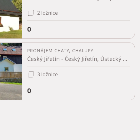
2 ložnice
0
PRONÁJEM CHATY, CHALUPY
Český Jiřetín - Český Jiřetín, Ústecký kraj
3 ložnice
0