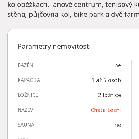
koloběžkách, lanové centrum, tenisový ku
stěna, půjčovna kol, bike park a dvě farmi
Parametry nemovitosti
ne
BAZÉN
1 až 5 osob
KAPACITA
2 ložnice
LOŽNICE
Chata Lesní
NÁZEV
ne
SAUNA