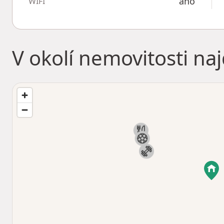
ano
WIFI
V okolí nemovitosti na