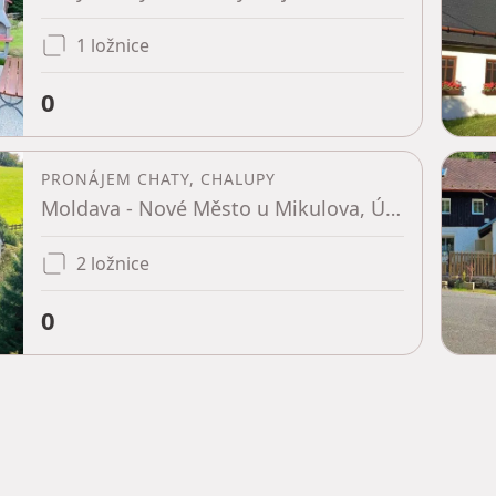
1 ložnice
0
PRONÁJEM CHATY, CHALUPY
Moldava - Nové Město u Mikulova, Ústecký kraj
2 ložnice
0