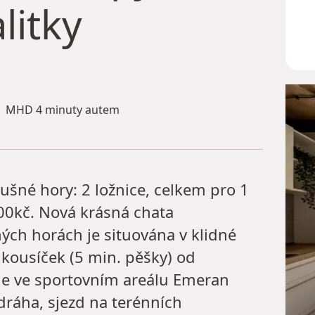
litky
MHD 4 minuty autem
rušné hory: 2 ložnice, celkem pro 1
400kč. Nová krásná chata
ných horách je situována v klidné
ň kousíček (5 min. pěšky) od
 je ve sportovním areálu Emeran
dráha, sjezd na terénních