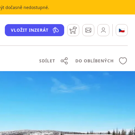
 být dočasně nedostupné.
Hlídací pes
Zprávy
🇨🇿
VLOŽIT INZERÁT
SDÍLET
DO OBLÍBENÝCH