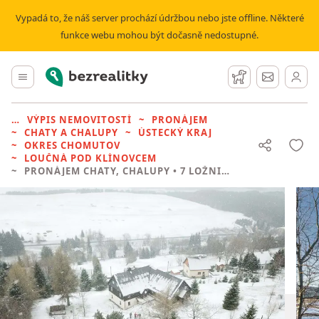
Vypadá to, že náš server prochází údržbou nebo jste offline. Některé
funkce webu mohou být dočasně nedostupné.
Bezrealitky
Hlavní menu
Hlídací pes
Zprávy
VÝPIS NEMOVITOSTÍ
PRONÁJEM
CHATY A CHALUPY
ÚSTECKÝ KRAJ
OKRES CHOMUTOV
LOUČNÁ POD KLÍNOVCEM
PRONÁJEM CHATY, CHALUPY
• 7 LOŽNIC BEZ REALITKY