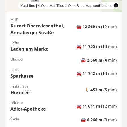
MapLibre
|
© OpenMapTiles
© OpenStreetMap contributors
MHD
Kurort Oberwiesenthal,
🚘
12 269 m
(12 min)
Annaberger Straße
Pošta
🚘
11 755 m
(13 min)
Laden am Markt
Obchod
🚘
2 560 m
(4 min)
Banka
🚘
11 742 m
(13 min)
Sparkasse
Restaurace
🚶
453 m
(5 min)
Hraničář
Lékárna
🚘
11 611 m
(12 min)
Adler-Apotheke
Škola
🚘
6 266 m
(8 min)