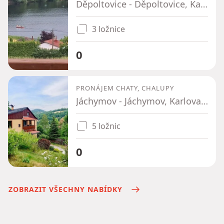
Děpoltovice - Děpoltovice, Karlovarský kraj
3 ložnice
0
PRONÁJEM CHATY, CHALUPY
Jáchymov - Jáchymov, Karlovarský kraj
5 ložnic
0
ZOBRAZIT VŠECHNY NABÍDKY