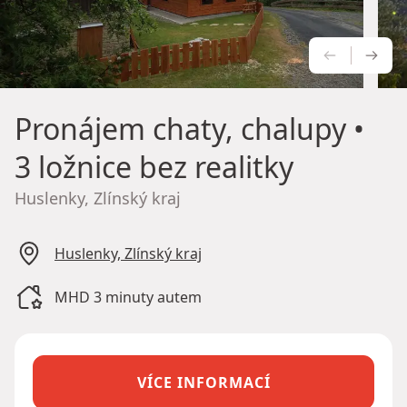
PŘEDCH
NÁS
Pronájem chaty, chalupy
•
3 ložnice bez realitky
Huslenky, Zlínský kraj
Huslenky, Zlínský kraj
MHD 3 minuty autem
VÍCE INFORMACÍ