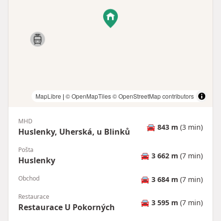
MapLibre
|
© OpenMapTiles
© OpenStreetMap contributors
MHD
🚘
843 m
(3 min)
Huslenky, Uherská, u Blinků
Pošta
🚘
3 662 m
(7 min)
Huslenky
Obchod
🚘
3 684 m
(7 min)
Restaurace
🚘
3 595 m
(7 min)
Restaurace U Pokorných