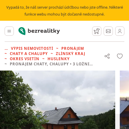
Vypadá to, že náš server prochází údržbou nebo jste offline. Některé
funkce webu mohou být dočasně nedostupné.
Bezrealitky
Hlavní menu
Hlídací pes
Zprávy
VÝPIS NEMOVITOSTÍ
PRONÁJEM
CHATY A CHALUPY
ZLÍNSKÝ KRAJ
OKRES VSETÍN
HUSLENKY
PRONÁJEM CHATY, CHALUPY
• 3 LOŽNICE BEZ REALITKY