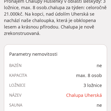
Pronájem Chalupy Huslenky v oblasti Beskydy: 3
ložnice, max. 8 osob.chalupa za týden: celoročně
21.000kč. Na kopci, nad údolím Uherská se
nachází naše chaloupka, která je obklopena
lesem a krásnou přírodou. Chalupa je nově
zrekonstruovaná.
Parametry nemovitosti
ne
BAZÉN
max. 8 osob
KAPACITA
3 ložnice
LOŽNICE
Chalupa Uherská
NÁZEV
ne
SAUNA