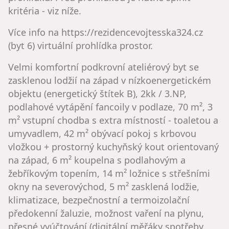
kritéria - viz níže.
Více info na https://rezidencevojtesska324.cz
(byt 6) virtuální prohlídka prostor.
Velmi komfortní podkrovní ateliérový byt se
zasklenou lodžií na západ v nízkoenergetickém
objektu (energetický štítek B), 2kk / 3.NP,
podlahové vytápění fancoily v podlaze, 70 m², 3
m² vstupní chodba s extra místností - toaletou a
umyvadlem, 42 m² obývací pokoj s krbovou
vložkou + prostorný kuchyňský kout orientovaný
na západ, 6 m² koupelna s podlahovým a
žebříkovým topením, 14 m² ložnice s střešními
okny na severovýchod, 5 m² zasklená lodžie,
klimatizace, bezpečnostní a termoizolační
předokenní žaluzie, možnost vaření na plynu,
přesné vyúčtování (digitální měřáky spotřeby