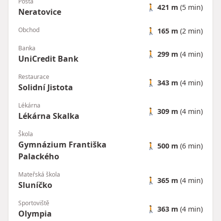
Pošta
🚶
421 m
(5 min)
Neratovice
Obchod
🚶
165 m
(2 min)
Banka
🚶
299 m
(4 min)
UniCredit Bank
Restaurace
🚶
343 m
(4 min)
Solidní Jistota
Lékárna
🚶
309 m
(4 min)
Lékárna Skalka
Škola
Gymnázium Františka
🚶
500 m
(6 min)
Palackého
Mateřská škola
🚶
365 m
(4 min)
Sluníčko
Sportoviště
🚶
363 m
(4 min)
Olympia