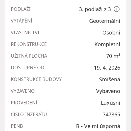
3. podlaží z 3
PODLAŽÍ
Geotermální
VYTÁPĚNÍ
Osobní
VLASTNICTVÍ
Kompletní
REKONSTRUKCE
70
m²
UŽITNÁ PLOCHA
19. 4. 2026
DOSTUPNÉ OD
Smíšená
KONSTRUKCE BUDOVY
Vybaveno
VYBAVENO
Luxusní
PROVEDENÍ
747865
ČÍSLO INZERÁTU
B - Velmi úsporná
PENB