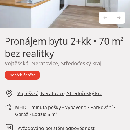
PŘEDCH
NÁS
Pronájem bytu
2+kk • 70 m²
bez realitky
Vojtěšská, Neratovice, Středočeský kraj
Nepřehlédněte
Vojtěšská, Neratovice, Středočeský kraj
MHD 1 minuta pěšky • Vybaveno • Parkování •
Garáž • Lodžie 5 m²
Vyžadováno pojištění odpovědnosti