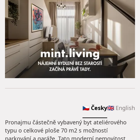
🇨🇿 Česky
🇬🇧 English
Pronajmu částečně vybavený byt ateliérového
typu o celkové ploše 70 m2 s možností
parkování a garáže. Tato moderní nemovitost