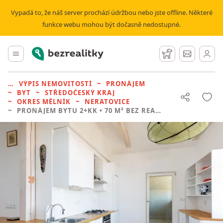
Vypadá to, že náš server prochází údržbou nebo jste offline. Některé
funkce webu mohou být dočasně nedostupné.
Bezrealitky
Hlavní menu
Hlídací pes
Zprávy
VÝPIS NEMOVITOSTÍ
PRONÁJEM
BYT
STŘEDOČESKÝ KRAJ
OKRES MĚLNÍK
NERATOVICE
PRONÁJEM BYTU
2+KK • 70 M² BEZ REALITKY