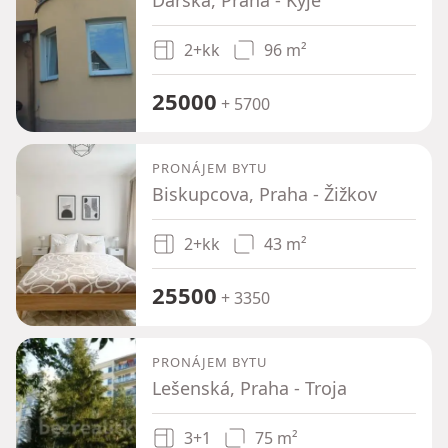
2+kk
96 m²
25000
+ 5700
PRONÁJEM BYTU
Biskupcova, Praha - Žižkov
2+kk
43 m²
25500
+ 3350
PRONÁJEM BYTU
Lešenská, Praha - Troja
3+1
75 m²