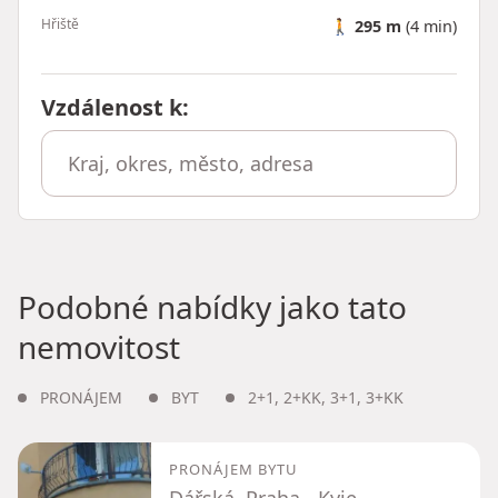
Hřiště
🚶
295 m
(4 min)
Vzdálenost k
:
Podobné nabídky jako tato
nemovitost
PRONÁJEM
BYT
2+1
,
2+KK
,
3+1
,
3+KK
PRONÁJEM BYTU
Dářská, Praha - Kyje