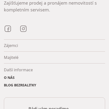
Zajišťujeme prodej a pronájem nemovitostí s
kompletním servisem.
Bezrealitky na Facebooku
Bezrealitky na Instagramu
Zájemci
Majitelé
Další informace
O NÁS
BLOG BEZREALITKY
Rádi vám poradíme