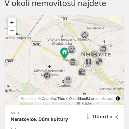
V okolí nemovitosti najdete
MapLibre
|
© OpenMapTiles
© OpenStreetMap contributors
MHD
🚶
114 m
(1 min)
Neratovice, Dům kultury