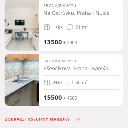
PRONÁJEM BYTU
Na Ostrůvku, Praha - Nusle
1+kk
21 m²
13500
+ 2000
PRONÁJEM BYTU
Pšenčíkova, Praha - Kamýk
2+kk
40 m²
15500
+ 4500
ZOBRAZIT VŠECHNY NABÍDKY