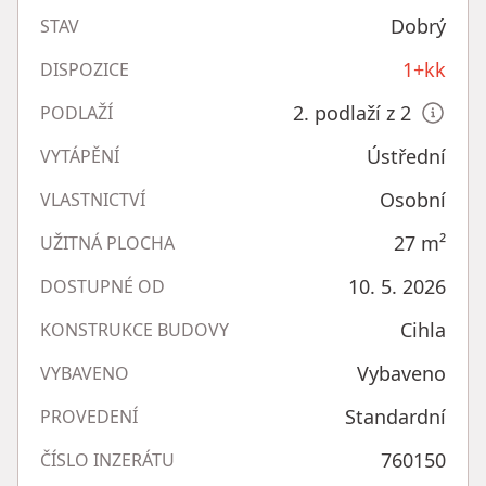
Dobrý
STAV
1+kk
DISPOZICE
2. podlaží z 2
PODLAŽÍ
Ústřední
VYTÁPĚNÍ
Osobní
VLASTNICTVÍ
27
m²
UŽITNÁ PLOCHA
10. 5. 2026
DOSTUPNÉ OD
Cihla
KONSTRUKCE BUDOVY
Vybaveno
VYBAVENO
Standardní
PROVEDENÍ
760150
ČÍSLO INZERÁTU