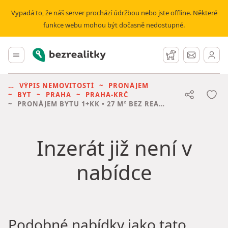
Vypadá to, že náš server prochází údržbou nebo jste offline. Některé
funkce webu mohou být dočasně nedostupné.
Bezrealitky
Hlavní menu
Hlídací pes
Zprávy
VÝPIS NEMOVITOSTÍ
PRONÁJEM
BYT
PRAHA
PRAHA-KRČ
PRONÁJEM BYTU
1+KK • 27 M² BEZ REALITKY
Inzerát již není v
nabídce
Podobné nabídky jako tato