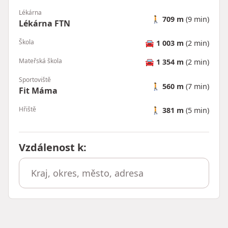
Lékárna
🚶
709 m
(9 min)
Lékárna FTN
Škola
🚘
1 003 m
(2 min)
Mateřská škola
🚘
1 354 m
(2 min)
Sportoviště
🚶
560 m
(7 min)
Fit Máma
Hřiště
🚶
381 m
(5 min)
Vzdálenost k
: