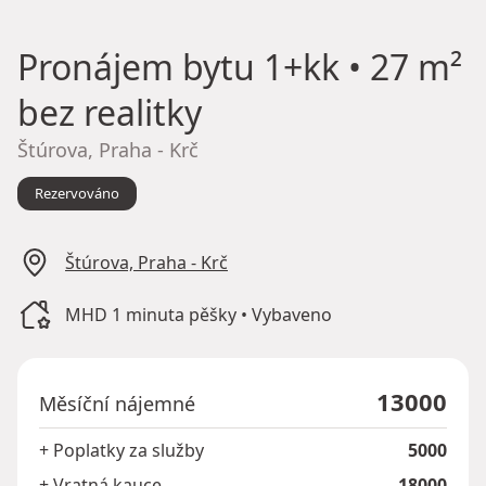
Pronájem bytu
1+kk • 27 m²
bez realitky
Štúrova, Praha - Krč
Rezervováno
Štúrova, Praha - Krč
MHD 1 minuta pěšky • Vybaveno
13000
Měsíční nájemné
+ Poplatky za služby
5000
+ Vratná kauce
18000