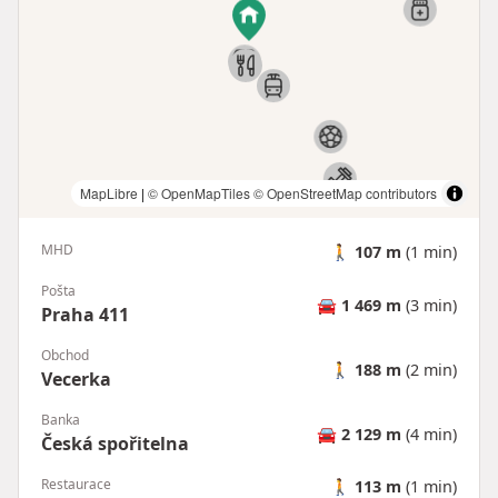
MapLibre
|
© OpenMapTiles
© OpenStreetMap contributors
MHD
🚶
107 m
(1 min)
Pošta
🚘
1 469 m
(3 min)
Praha 411
Obchod
🚶
188 m
(2 min)
Vecerka
Banka
🚘
2 129 m
(4 min)
Česká spořitelna
Restaurace
🚶
113 m
(1 min)