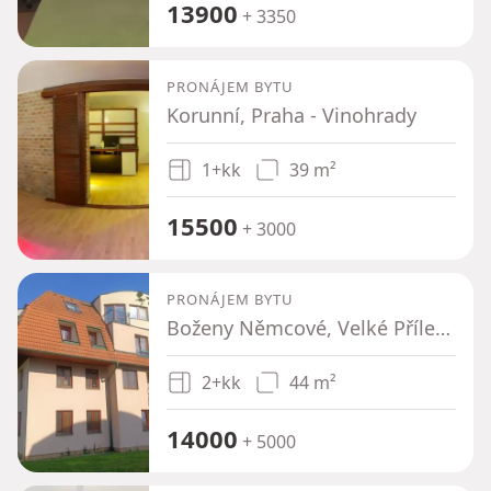
13900
+ 3350
PRONÁJEM BYTU
Korunní, Praha - Vinohrady
1+kk
39 m²
15500
+ 3000
PRONÁJEM BYTU
Boženy Němcové, Velké Přílepy - Kamýk u Velkých Přílep, Středočeský kraj
2+kk
44 m²
14000
+ 5000