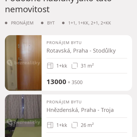
nemovitost
PRONÁJEM
BYT
1+1
,
1+KK
,
2+1
,
2+KK
PRONÁJEM BYTU
Rotavská, Praha - Stodůlky
1+kk
31 m²
13000
+ 3500
PRONÁJEM BYTU
Hnězdenská, Praha - Troja
1+kk
26 m²