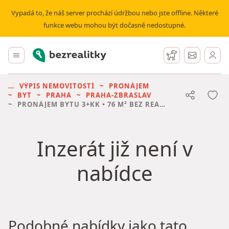
Vypadá to, že náš server prochází údržbou nebo jste offline. Některé
funkce webu mohou být dočasně nedostupné.
Bezrealitky
Hlavní menu
Hlídací pes
Zprávy
VÝPIS NEMOVITOSTÍ
PRONÁJEM
BYT
PRAHA
PRAHA-ZBRASLAV
PRONÁJEM BYTU
3+KK • 76 M² BEZ REALITKY
Inzerát již není v
nabídce
Podobné nabídky jako tato