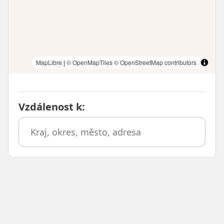
MapLibre
|
© OpenMapTiles
© OpenStreetMap contributors
Vzdálenost k
: