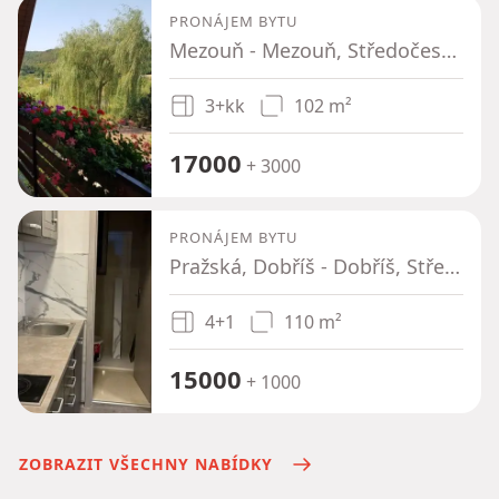
PRONÁJEM BYTU
Mezouň - Mezouň, Středočeský kraj
3+kk
102 m²
17000
+ 3000
PRONÁJEM BYTU
Pražská, Dobříš - Dobříš, Středočeský kraj
4+1
110 m²
15000
+ 1000
ZOBRAZIT VŠECHNY NABÍDKY