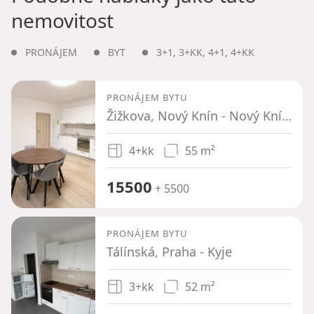
nemovitost
PRONÁJEM
BYT
3+1
,
3+KK
,
4+1
,
4+KK
PRONÁJEM BYTU
Žižkova, Nový Knín - Nový Knín, Středočeský kraj
4+kk
55 m²
15500
+ 5500
PRONÁJEM BYTU
Tálínská, Praha - Kyje
3+kk
52 m²