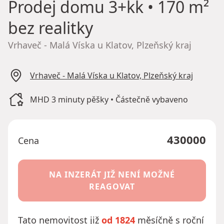
Prodej domu
3+kk • 170 m²
bez realitky
Vrhaveč - Malá Víska u Klatov, Plzeňský kraj
Vrhaveč - Malá Víska u Klatov, Plzeňský kraj
MHD 3 minuty pěšky • Částečně vybaveno
430000
Cena
NA INZERÁT JIŽ NENÍ MOŽNÉ
REAGOVAT
Tato nemovitost již
od 1824
měsíčně s roční