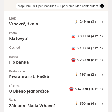
MapLibre
|
© OpenMapTiles
© OpenStreetMap contributors
MHD
🚶
249 m
(3 min)
Vrhaveč, škola
Pošta
🚘
3 099 m
(4 min)
Klatovy 3
Obchod
🚘
5 193 m
(7 min)
Banka
🚘
5 230 m
(8 min)
Fio banka
Restaurace
🚶
197 m
(2 min)
Restaurace U Hošků
Lékárna
🚘
5 470 m
(10 min)
U Bílého jednorožce
Škola
🚶
365 m
(4 min)
Základní škola Vrhaveč