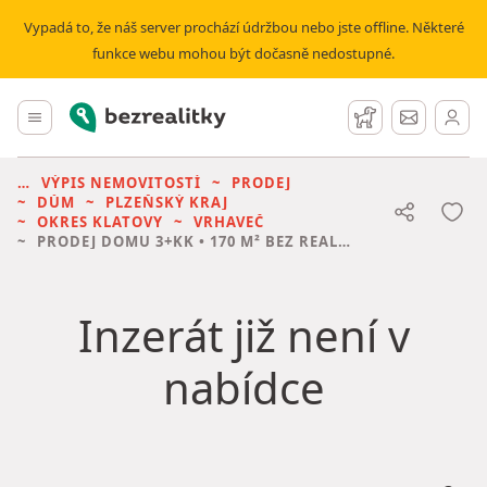
Vypadá to, že náš server prochází údržbou nebo jste offline. Některé
funkce webu mohou být dočasně nedostupné.
Bezrealitky
Hlavní menu
Hlídací pes
Zprávy
VÝPIS NEMOVITOSTÍ
PRODEJ
DŮM
PLZEŇSKÝ KRAJ
OKRES KLATOVY
VRHAVEČ
PRODEJ DOMU
3+KK • 170 M² BEZ REALITKY
Inzerát již není v
nabídce