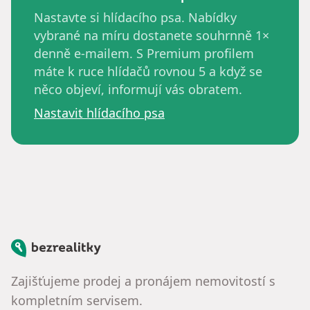
Nastavte si hlídacího psa. Nabídky
vybrané na míru dostanete souhrnně 1×
denně e-mailem. S Premium profilem
máte k ruce hlídačů rovnou 5 a když se
něco objeví, informují vás obratem.
Nastavit hlídacího psa
Bezrealitky
Zajišťujeme prodej a pronájem nemovitostí s
kompletním servisem.