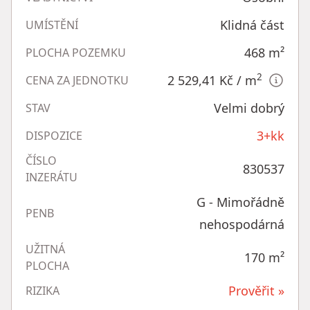
Klidná část
UMÍSTĚNÍ
468
m²
PLOCHA POZEMKU
2
2 529,41 Kč
/ m
CENA ZA JEDNOTKU
Velmi dobrý
STAV
3+kk
DISPOZICE
ČÍSLO
830537
INZERÁTU
G - Mimořádně
PENB
nehospodárná
UŽITNÁ
170
m²
PLOCHA
Prověřit »
RIZIKA