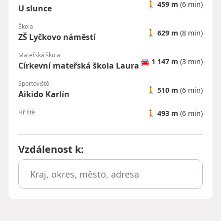
🚶
459 m
(6 min)
U slunce
Škola
🚶
629 m
(8 min)
ZŠ Lyčkovo náměstí
Mateřská škola
🚘
1 147 m
(3 min)
Církevní mateřská škola Laura
Sportoviště
🚶
510 m
(6 min)
Aikido Karlín
Hřiště
🚶
493 m
(6 min)
Vzdálenost k
: