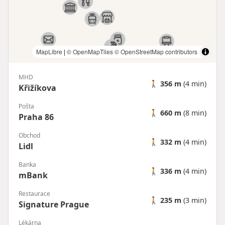
MapLibre
|
© OpenMapTiles
© OpenStreetMap contributors
MHD
🚶
356 m
(4 min)
Křižíkova
Pošta
🚶
660 m
(8 min)
Praha 86
Obchod
🚶
332 m
(4 min)
Lidl
Banka
🚶
336 m
(4 min)
mBank
Restaurace
🚶
235 m
(3 min)
Signature Prague
Lékárna