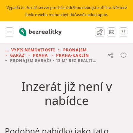
Vypadá to, že náš server prochází údržbou nebo jste offline. Některé
funkce webu mohou být dočasně nedostupné.
Bezrealitky
Hlavní menu
Hlídací pes
Zprávy
VÝPIS NEMOVITOSTÍ
PRONÁJEM
GARÁŽ
PRAHA
PRAHA-KARLÍN
PRONÁJEM GARÁŽE
• 13 M² BEZ REALITKY
Inzerát již není v
nabídce
Podobné nabídky jako tato