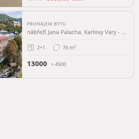
PRONÁJEM BYTU
nábřeží Jana Palacha, Karlovy Vary - Karlovy Vary, Karlovarský kraj
2+1
76 m²
13000
+ 4500