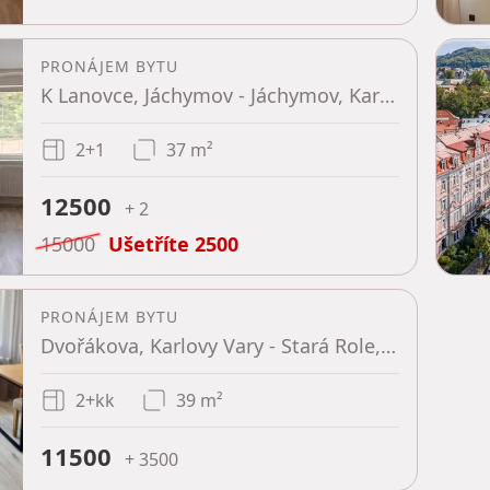
PRONÁJEM BYTU
K Lanovce, Jáchymov - Jáchymov, Karlovarský kraj
2+1
37 m²
12500
+ 2
15000
Ušetříte
2500
PRONÁJEM BYTU
Dvořákova, Karlovy Vary - Stará Role, Karlovarský kraj
2+kk
39 m²
11500
+ 3500