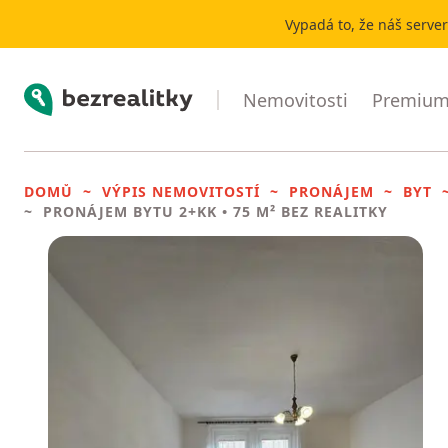
Vypadá to, že náš serve
Bezrealitky
Nemovitosti
Premium 
DOMŮ
VÝPIS NEMOVITOSTÍ
PRONÁJEM
BYT
PRONÁJEM BYTU
2+KK • 75 M² BEZ REALITKY