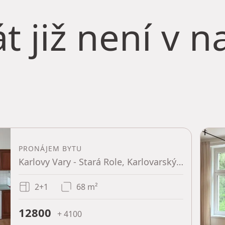
t již není v 
PRONÁJEM BYTU
Karlovy Vary - Stará Role, Karlovarský kraj
2+1
68 m²
12800
+ 4100