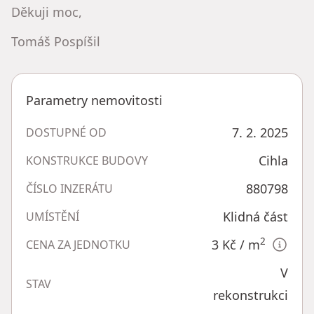
Děkuji moc,
Tomáš Pospíšil
Parametry nemovitosti
7. 2. 2025
DOSTUPNÉ OD
Cihla
KONSTRUKCE BUDOVY
880798
ČÍSLO INZERÁTU
Klidná část
UMÍSTĚNÍ
2
3 Kč
/ m
CENA ZA JEDNOTKU
V
STAV
rekonstrukci