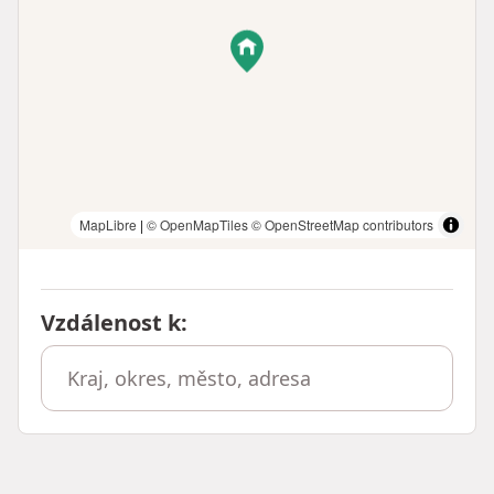
MapLibre
|
© OpenMapTiles
© OpenStreetMap contributors
Vzdálenost k
: