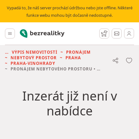
Vypadá to, že náš server prochází údržbou nebo jste offline. Některé
funkce webu mohou být dočasně nedostupné.
Bezrealitky
Hlavní menu
Hlídací pes
Zprávy
VÝPIS NEMOVITOSTÍ
PRONÁJEM
NEBYTOVÝ PROSTOR
PRAHA
PRAHA-VINOHRADY
PRONÁJEM NEBYTOVÉHO PROSTORU
• 41 M² BEZ REALITKY
Inzerát již není v
nabídce