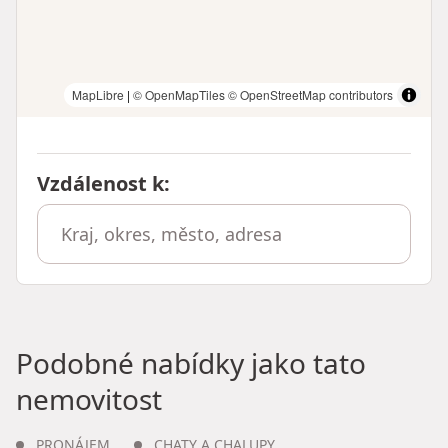
MapLibre
|
© OpenMapTiles
© OpenStreetMap contributors
Vzdálenost k
:
Podobné nabídky jako tato
nemovitost
PRONÁJEM
CHATY A CHALUPY