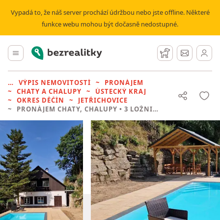
Vypadá to, že náš server prochází údržbou nebo jste offline. Některé
funkce webu mohou být dočasně nedostupné.
Bezrealitky
Hlavní menu
Hlídací pes
Zprávy
VÝPIS NEMOVITOSTÍ
PRONÁJEM
CHATY A CHALUPY
ÚSTECKÝ KRAJ
OKRES DĚČÍN
JETŘICHOVICE
PRONÁJEM CHATY, CHALUPY
• 3 LOŽNICE BEZ REALITKY