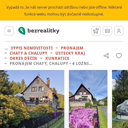
Vypadá to, že náš server prochází údržbou nebo jste offline. Některé
funkce webu mohou být dočasně nedostupné.
Bezrealitky
Hlavní menu
Hlídací pes
Zprávy
VÝPIS NEMOVITOSTÍ
PRONÁJEM
CHATY A CHALUPY
ÚSTECKÝ KRAJ
OKRES DĚČÍN
KUNRATICE
PRONÁJEM CHATY, CHALUPY
• 4 LOŽNICE BEZ REALITKY