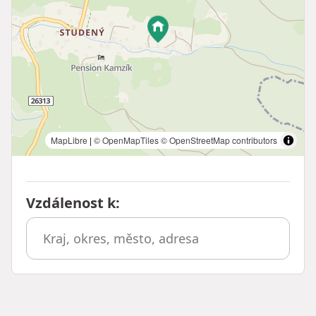
MapLibre
|
© OpenMapTiles
© OpenStreetMap contributors
Vzdálenost k
: