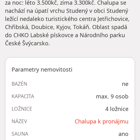
za noc: léto 3.500kč, zima 3.300kč. Chalupa se
nachází na úpatí vrchu Studený v obci Studený
ležící nedaleko turistického centra Jetřichovice,
Chřibská, Doubice, Kyjov, Tokáň. Oblast spadá
do CHKO Labské pískovce a Národního parku
České Švýcarsko.
Parametry nemovitosti
ne
BAZÉN
max. 9 osob
KAPACITA
4 ložnice
LOŽNICE
Chalupa k pronájmu
NÁZEV
ano
SAUNA