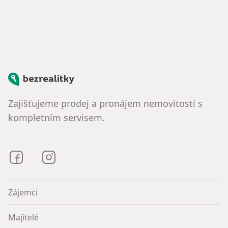
Bezrealitky
Zajišťujeme prodej a pronájem nemovitostí s
kompletním servisem.
Bezrealitky na Facebooku
Bezrealitky na Instagramu
Zájemci
Majitelé