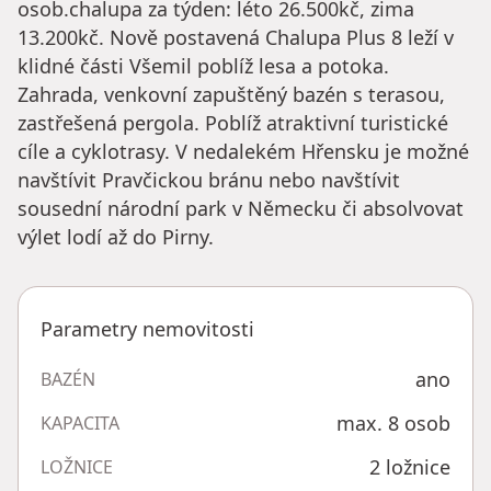
osob.chalupa za týden: léto 26.500kč, zima
13.200kč. Nově postavená Chalupa Plus 8 leží v
klidné části Všemil poblíž lesa a potoka.
Zahrada, venkovní zapuštěný bazén s terasou,
zastřešená pergola. Poblíž atraktivní turistické
cíle a cyklotrasy. V nedalekém Hřensku je možné
navštívit Pravčickou bránu nebo navštívit
sousední národní park v Německu či absolvovat
výlet lodí až do Pirny.
Parametry nemovitosti
ano
BAZÉN
max. 8 osob
KAPACITA
2 ložnice
LOŽNICE