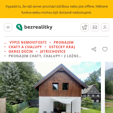
Vypadá to, že náš server prochází údržbou nebo jste offline. Některé
funkce webu mohou být dočasně nedostupné.
Bezrealitky
Hlavní menu
Hlídací pes
Zprávy
VÝPIS NEMOVITOSTÍ
PRONÁJEM
CHATY A CHALUPY
ÚSTECKÝ KRAJ
OKRES DĚČÍN
JETŘICHOVICE
PRONÁJEM CHATY, CHALUPY
• 2 LOŽNICE BEZ REALITKY