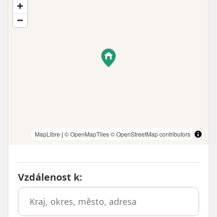
MapLibre
|
© OpenMapTiles
© OpenStreetMap contributors
Vzdálenost k
: