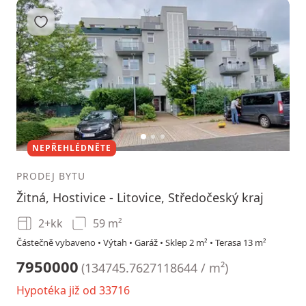
Přidat do oblíbených
1
2
3
NEPŘEHLÉDNĚTE
PRODEJ BYTU
Žitná, Hostivice - Litovice, Středočeský kraj
2+kk
59 m²
Částečně vybaveno • Výtah • Garáž • Sklep 2 m² • Terasa 13 m²
7950000
(
134745.7627118644 / m²
)
Hypotéka již od 33716