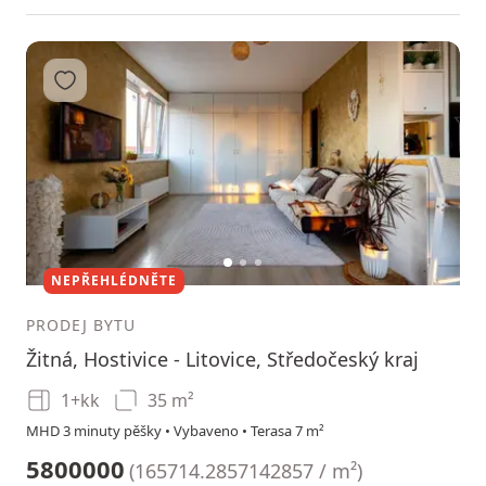
Přidat do oblíbených
1
2
3
NEPŘEHLÉDNĚTE
PRODEJ BYTU
Žitná, Hostivice - Litovice, Středočeský kraj
1+kk
35 m²
MHD 3 minuty pěšky • Vybaveno • Terasa 7 m²
5800000
(
165714.2857142857 / m²
)