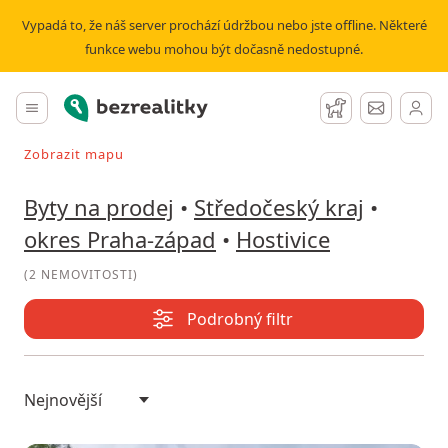
Prodej bytu Hostivice | Bezrealitky
Vypadá to, že náš server prochází údržbou nebo jste offline. Některé
funkce webu mohou být dočasně nedostupné.
Bezrealitky
Hlavní menu
Hlídací pes
Zprávy
Zobrazit mapu
Vyhledávat při pohybu v mapě
Byty na prodej
•
Středočeský kraj
•
okres Praha-západ
•
Hostivice
(
2 NEMOVITOSTI
)
Podrobný filtr