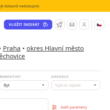
 být dočasně nedostupné.
Hlídací pes
Zprávy
🇨🇿
VLOŽIT INZERÁT
•
Praha
•
okres Hlavní město
ěchovice
NEMOVITOST
DISPOZICE
Byt
Vybrat nějaké
Další parametry