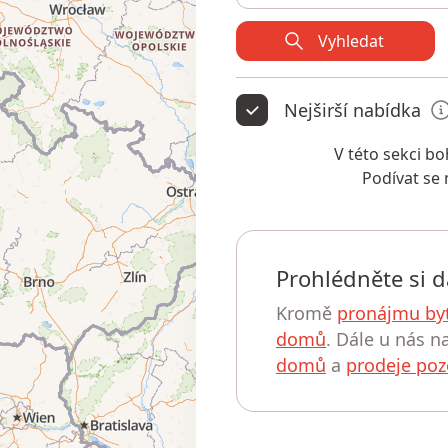
Vyhledat
Nejširší nabídka
V této sekci 
Podívat se
Prohlédněte si d
Kromě
pronájmu by
domů
. Dále u nás n
domů
a
prodeje po