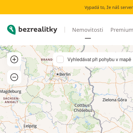
Pronájem bytu Běchovice | Bezrealitky
Vypadá to, že náš serve
Bezrealitky
Nemovitosti
Premium 
Přibližít
Vyhledávat při pohybu v mapě
Oddálit