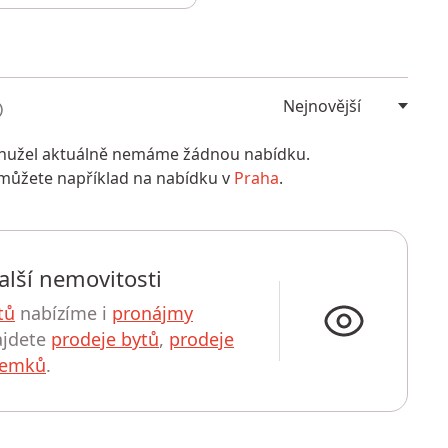
bohužel aktuálně nemáme žádnou nabídku.
 můžete například na nabídku v
Praha
.
alší nemovitosti
tů
nabízíme i
pronájmy
ajdete
prodeje bytů
,
prodeje
zemků
.