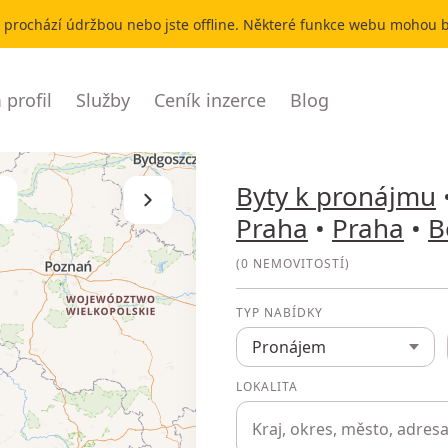
r prochází údržbou nebo jste offline. Některé funkce webu mohou
profil
Služby
Ceník inzerce
Blog
Byty k pronájmu
Skrýt seznam
Praha
•
Praha
•
B
(
0 NEMOVITOSTÍ
)
TYP NABÍDKY
Pronájem
LOKALITA