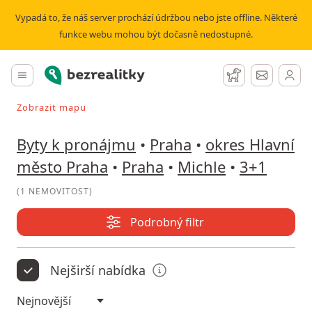
Pronájem bytu 3+1 Michle | Bezrealitky
Vypadá to, že náš server prochází údržbou nebo jste offline. Některé
funkce webu mohou být dočasně nedostupné.
Bezrealitky
Hlavní menu
Hlídací pes
Zprávy
Zobrazit mapu
Vyhledávat při pohybu v mapě
Byty k pronájmu
•
Praha
•
okres Hlavní
město Praha
•
Praha
•
Michle
•
3+1
(
1 NEMOVITOST
)
Podrobný filtr
Nejširší nabídka