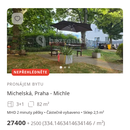
Přidat do oblíbených
1
2
3
NEPŘEHLÉDNĚTE
PRONÁJEM BYTU
Michelská, Praha - Michle
3+1
82 m²
MHD 2 minuty pěšky • Částečně vybaveno • Sklep 2,5 m²
27400
(
334.1463414634146 / m²
)
+ 2500