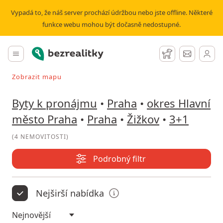
Pronájem bytu 3+1 Žižkov | Bezrealitky
Vypadá to, že náš server prochází údržbou nebo jste offline. Některé
funkce webu mohou být dočasně nedostupné.
Bezrealitky
Hlavní menu
Hlídací pes
Zprávy
Zobrazit mapu
Vyhledávat při pohybu v mapě
Byty k pronájmu
•
Praha
•
okres Hlavní
město Praha
•
Praha
•
Žižkov
•
3+1
(
4 NEMOVITOSTI
)
Podrobný filtr
Nejširší nabídka