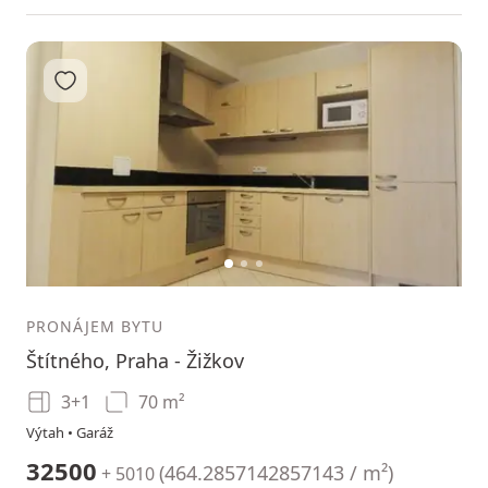
Přidat do oblíbených
1
2
3
PRONÁJEM BYTU
Štítného, Praha - Žižkov
3+1
70 m²
Výtah • Garáž
32500
(
464.2857142857143 / m²
)
+ 5010