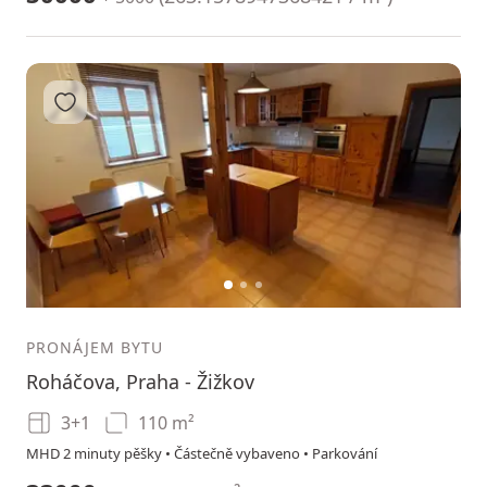
Přidat do oblíbených
1
2
3
PRONÁJEM BYTU
Roháčova, Praha - Žižkov
3+1
110 m²
MHD 2 minuty pěšky • Částečně vybaveno • Parkování