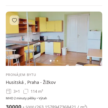
Přidat do oblíbených
1
2
3
PRONÁJEM BYTU
Husitská , Praha - Žižkov
3+1
114 m²
MHD 2 minuty pěšky • Výtah
30000
(
263.1578947368421 / m²
)
+ 5000