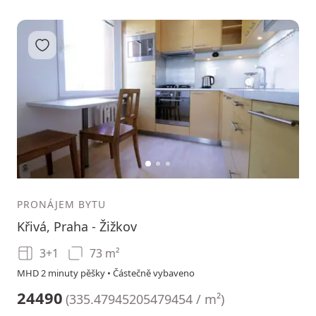
Přidat do oblíbených
1
2
3
PRONÁJEM BYTU
Křivá, Praha - Žižkov
3+1
73 m²
MHD 2 minuty pěšky • Částečně vybaveno
24490
(
335.47945205479454 / m²
)